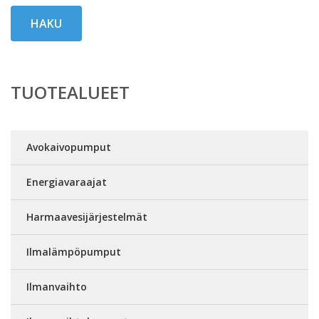
HAKU
TUOTEALUEET
Avokaivopumput
Energiavaraajat
Harmaavesijärjestelmät
Ilmalämpöpumput
Ilmanvaihto