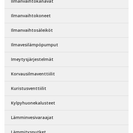
Ilmanvaihtokanavat
Ilmanvaihtokoneet
Ilmanvaihtosäleiköt
Ilmavesilämpöpumput
Imeytysjärjestelmät
Korvausilmaventtiilit
Kuristusventtiilit
Kylpyhuonekalusteet
Lämminvesivaraajat
Lämmitysputket