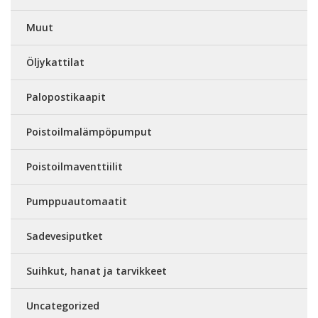
Muut
Öljykattilat
Palopostikaapit
Poistoilmalämpöpumput
Poistoilmaventtiilit
Pumppuautomaatit
Sadevesiputket
Suihkut, hanat ja tarvikkeet
Uncategorized