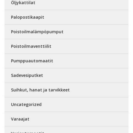
Öljykattilat
Palopostikaapit
Poistoilmalämpöpumput
Poistoilmaventtiilit
Pumppuautomaatit
Sadevesiputket
Suihkut, hanat ja tarvikkeet
Uncategorized
Varaajat