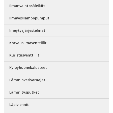
Ilmanvaihtosäleiköt
Ilmavesilämpöpumput
Imeytysjärjestelmät
Korvausilmaventtiilit
Kuristusventtiilit
Kylpyhuonekalusteet
Lämminvesivaraajat
Lämmitysputket
Läpiviennit