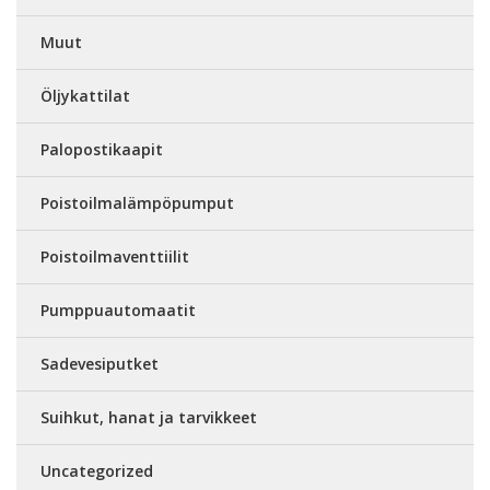
Muut
Öljykattilat
Palopostikaapit
Poistoilmalämpöpumput
Poistoilmaventtiilit
Pumppuautomaatit
Sadevesiputket
Suihkut, hanat ja tarvikkeet
Uncategorized