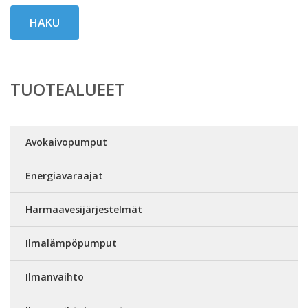
HAKU
TUOTEALUEET
Avokaivopumput
Energiavaraajat
Harmaavesijärjestelmät
Ilmalämpöpumput
Ilmanvaihto