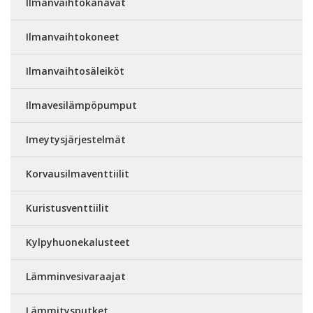
Ilmanvaihtokanavat
Ilmanvaihtokoneet
Ilmanvaihtosäleiköt
Ilmavesilämpöpumput
Imeytysjärjestelmät
Korvausilmaventtiilit
Kuristusventtiilit
Kylpyhuonekalusteet
Lämminvesivaraajat
Lämmitysputket