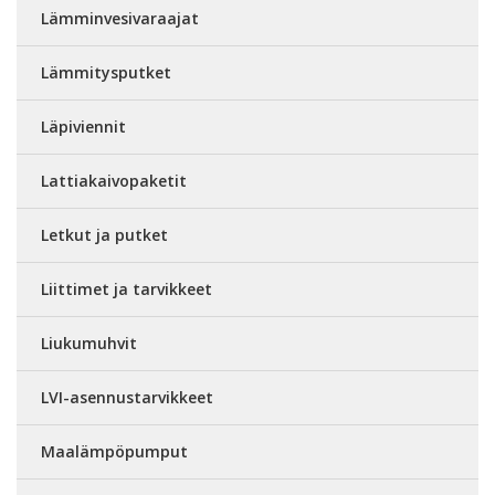
Lämminvesivaraajat
Lämmitysputket
Läpiviennit
Lattiakaivopaketit
Letkut ja putket
Liittimet ja tarvikkeet
Liukumuhvit
LVI-asennustarvikkeet
Maalämpöpumput