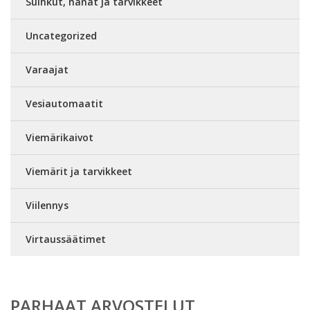
Suihkut, hanat ja tarvikkeet
Uncategorized
Varaajat
Vesiautomaatit
Viemärikaivot
Viemärit ja tarvikkeet
Viilennys
Virtaussäätimet
PARHAAT ARVOSTELUT