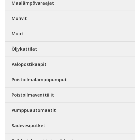
Maalämpövaraajat
Muhvit
Muut
Öljykattilat
Palopostikaapit
Poistoilmalämpöpumput
Poistoilmaventtiilit
Pumppuautomaatit
Sadevesiputket