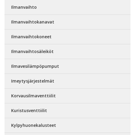
Ilmanvaihto
Ilmanvaihtokanavat
Ilmanvaihtokoneet
Ilmanvaihtosäleiköt
Ilmavesilämpöpumput
Imeytysjärjestelmät
Korvausilmaventtiilit
Kuristusventtiilit
Kylpyhuonekalusteet