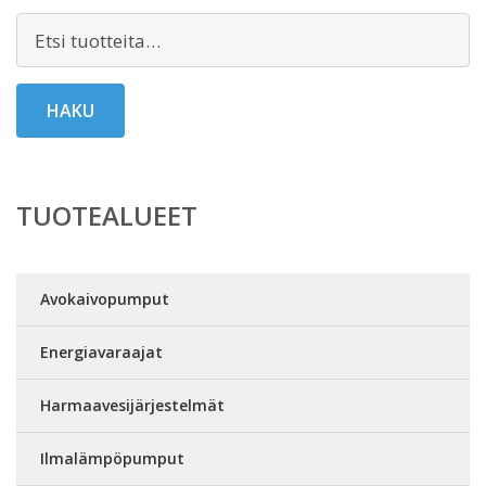
Etsi:
HAKU
TUOTEALUEET
Avokaivopumput
Energiavaraajat
Harmaavesijärjestelmät
Ilmalämpöpumput