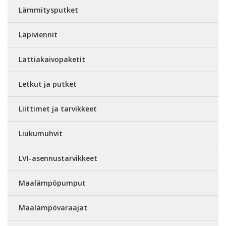
Lämmitysputket
Läpiviennit
Lattiakaivopaketit
Letkut ja putket
Liittimet ja tarvikkeet
Liukumuhvit
LVI-asennustarvikkeet
Maalämpöpumput
Maalämpövaraajat