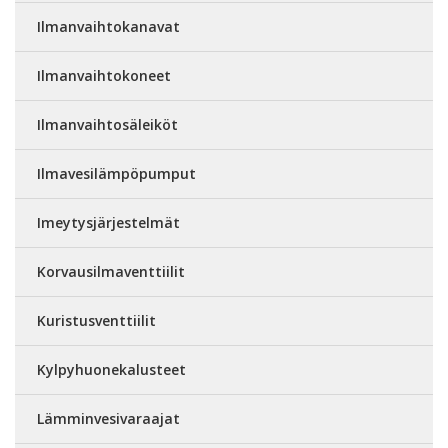
Ilmanvaihtokanavat
Ilmanvaihtokoneet
Ilmanvaihtosäleiköt
Ilmavesilämpöpumput
Imeytysjärjestelmät
Korvausilmaventtiilit
Kuristusventtiilit
Kylpyhuonekalusteet
Lämminvesivaraajat