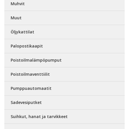
Muhvit
Muut
Öljykattilat
Palopostikaapit
Poistoilmalämpöpumput
Poistoilmaventtiilit
Pumppuautomaatit
Sadevesiputket
Suihkut, hanat ja tarvikkeet