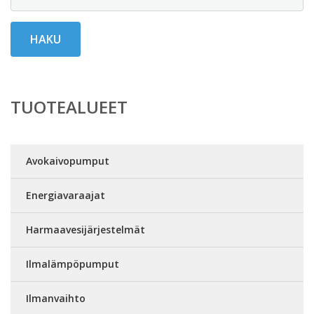
HAKU
TUOTEALUEET
Avokaivopumput
Energiavaraajat
Harmaavesijärjestelmät
Ilmalämpöpumput
Ilmanvaihto