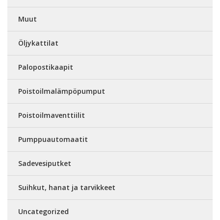
Muut
Öljykattilat
Palopostikaapit
Poistoilmalämpöpumput
Poistoilmaventtiilit
Pumppuautomaatit
Sadevesiputket
Suihkut, hanat ja tarvikkeet
Uncategorized