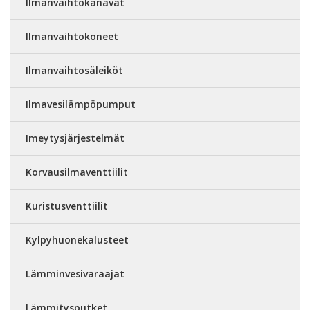
Ilmanvaihtokanavat
Ilmanvaihtokoneet
Ilmanvaihtosäleiköt
Ilmavesilämpöpumput
Imeytysjärjestelmät
Korvausilmaventtiilit
Kuristusventtiilit
Kylpyhuonekalusteet
Lämminvesivaraajat
Lämmitysputket