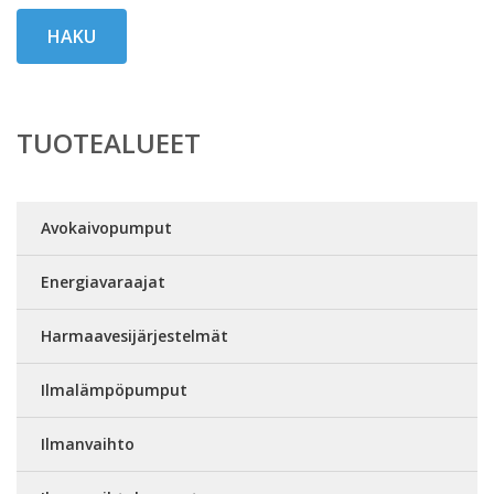
HAKU
TUOTEALUEET
Avokaivopumput
Energiavaraajat
Harmaavesijärjestelmät
Ilmalämpöpumput
Ilmanvaihto