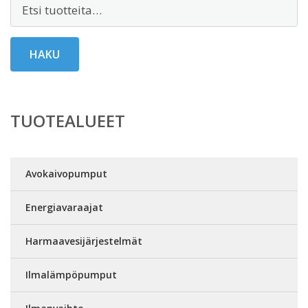
Etsi:
HAKU
TUOTEALUEET
Avokaivopumput
Energiavaraajat
Harmaavesijärjestelmät
Ilmalämpöpumput