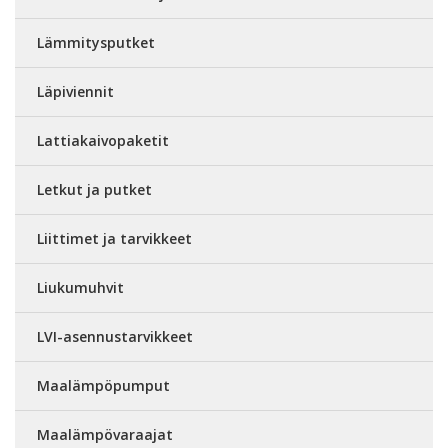
Lämmitysputket
Läpiviennit
Lattiakaivopaketit
Letkut ja putket
Liittimet ja tarvikkeet
Liukumuhvit
LVI-asennustarvikkeet
Maalämpöpumput
Maalämpövaraajat