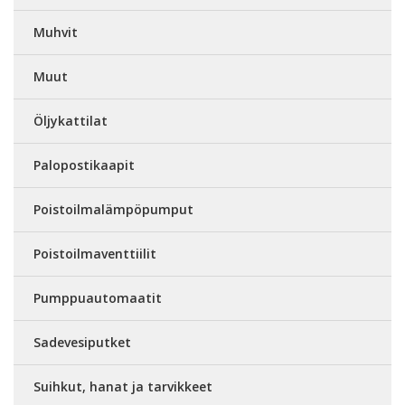
Muhvit
Muut
Öljykattilat
Palopostikaapit
Poistoilmalämpöpumput
Poistoilmaventtiilit
Pumppuautomaatit
Sadevesiputket
Suihkut, hanat ja tarvikkeet