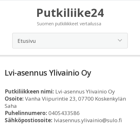
Putkiliike24
Suomen putkiliikkeet vertailussa
Lvi-asennus Ylivainio Oy
Putkiliikkeen nimi:
Lvi-asennus Ylivainio Oy
Osoite:
Vanha Viipurintie 23, 07700 Koskenkylän
Saha
Puhelinnumero:
0405433586
Sähköpostiosoite:
lviasennus.ylivainio@sulo.fi