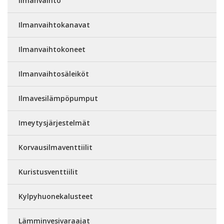
Ilmanvaihto
Ilmanvaihtokanavat
Ilmanvaihtokoneet
Ilmanvaihtosäleiköt
Ilmavesilämpöpumput
Imeytysjärjestelmät
Korvausilmaventtiilit
Kuristusventtiilit
Kylpyhuonekalusteet
Lämminvesivaraajat