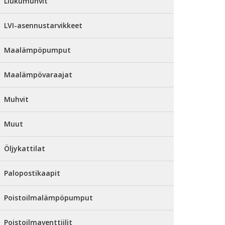
Liukumuhvit
LVI-asennustarvikkeet
Maalämpöpumput
Maalämpövaraajat
Muhvit
Muut
Öljykattilat
Palopostikaapit
Poistoilmalämpöpumput
Poistoilmaventtiilit