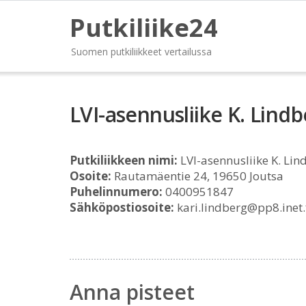
Putkiliike24
Suomen putkiliikkeet vertailussa
LVI-asennusliike K. Lind
Putkiliikkeen nimi:
LVI-asennusliike K. Lin
Osoite:
Rautamäentie 24, 19650 Joutsa
Puhelinnumero:
0400951847
Sähköpostiosoite:
kari.lindberg@pp8.inet.
Anna pisteet