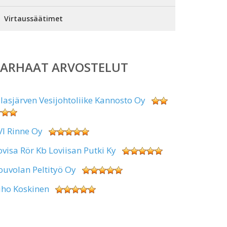
Virtaussäätimet
PARHAAT ARVOSTELUT
alasjärven Vesijohtoliike Kannosto Oy
VI Rinne Oy
ovisa Rör Kb Loviisan Putki Ky
ouvolan Peltityö Oy
uho Koskinen