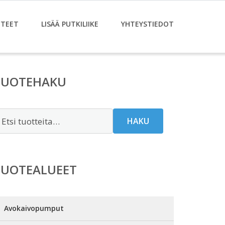
TEET
LISÄÄ PUTKILIIKE
YHTEYSTIEDOT
TUOTEHAKU
tsi:
HAKU
TUOTEALUEET
Avokaivopumput