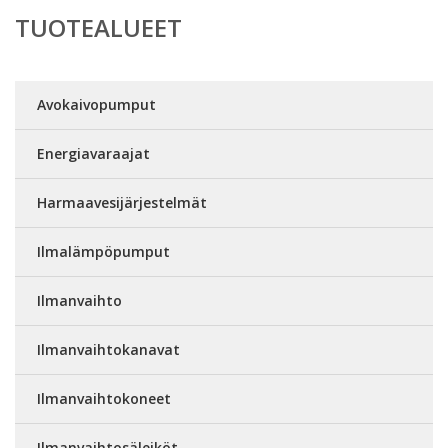
TUOTEALUEET
Avokaivopumput
Energiavaraajat
Harmaavesijärjestelmät
Ilmalämpöpumput
Ilmanvaihto
Ilmanvaihtokanavat
Ilmanvaihtokoneet
Ilmanvaihtosäleiköt