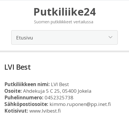
Putkiliike24
Suomen putkiliikkeet vertailussa
LVI Best
Putkiliikkeen nimi:
LVI Best
Osoite:
Ahdekuja 5 C 25, 05400 Jokela
Puhelinnumero:
0452325738
Sähköpostiosoite:
kimmo.ruponen@pp.inet.fi
Kotisivut:
www.lvibest.fi