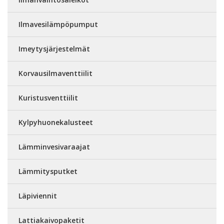
Ilmavesilämpöpumput
Imeytysjärjestelmät
Korvausilmaventtiilit
Kuristusventtiilit
Kylpyhuonekalusteet
Lämminvesivaraajat
Lämmitysputket
Läpiviennit
Lattiakaivopaketit