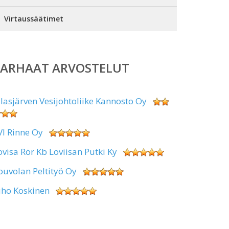
Virtaussäätimet
PARHAAT ARVOSTELUT
alasjärven Vesijohtoliike Kannosto Oy
VI Rinne Oy
ovisa Rör Kb Loviisan Putki Ky
ouvolan Peltityö Oy
uho Koskinen