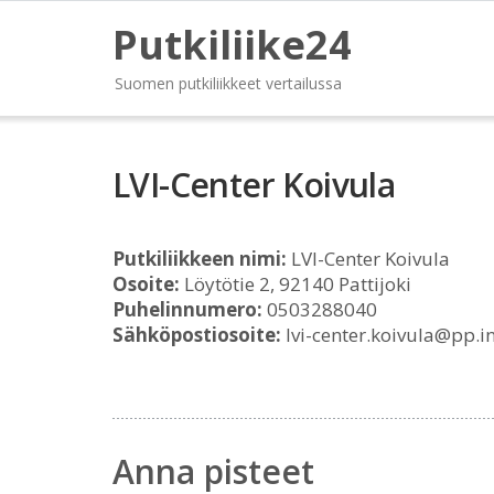
Putkiliike24
Suomen putkiliikkeet vertailussa
LVI-Center Koivula
Putkiliikkeen nimi:
LVI-Center Koivula
Osoite:
Löytötie 2, 92140 Pattijoki
Puhelinnumero:
0503288040
Sähköpostiosoite:
lvi-center.koivula@pp.in
Anna pisteet