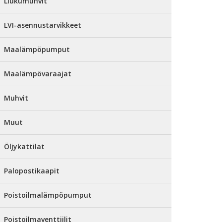
Liukumuhvit
LVI-asennustarvikkeet
Maalämpöpumput
Maalämpövaraajat
Muhvit
Muut
Öljykattilat
Palopostikaapit
Poistoilmalämpöpumput
Poistoilmaventtiilit