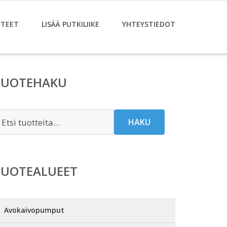
TEET
LISÄÄ PUTKILIIKE
YHTEYSTIEDOT
TUOTEHAKU
tsi:
HAKU
TUOTEALUEET
Avokaivopumput