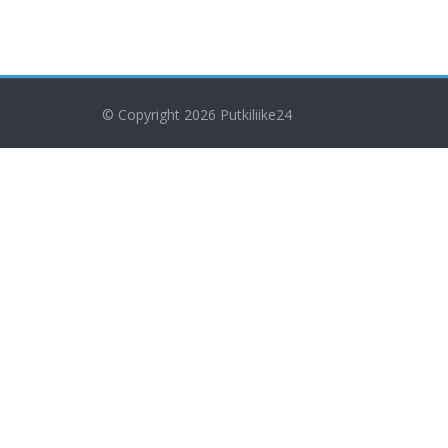
© Copyright 2026
Putkiliike24