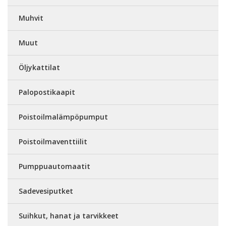
Muhvit
Muut
Öljykattilat
Palopostikaapit
Poistoilmalämpöpumput
Poistoilmaventtiilit
Pumppuautomaatit
Sadevesiputket
Suihkut, hanat ja tarvikkeet