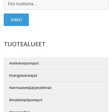
Etsi:
HAKU
TUOTEALUEET
Avokaivopumput
Energiavaraajat
Harmaavesijärjestelmät
Ilmalämpöpumput