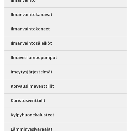
Ilmanvaihto
Ilmanvaihtokanavat
Ilmanvaihtokoneet
Ilmanvaihtosäleiköt
Ilmavesilämpöpumput
Imeytysjärjestelmät
Korvausilmaventtiilit
Kuristusventtiilit
Kylpyhuonekalusteet
Lämminvesivaraajat