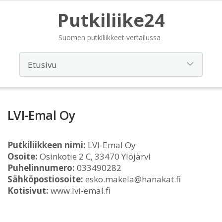
Putkiliike24
Suomen putkiliikkeet vertailussa
LVI-Emal Oy
Putkiliikkeen nimi:
LVI-Emal Oy
Osoite:
Osinkotie 2 C, 33470 Ylöjärvi
Puhelinnumero:
033490282
Sähköpostiosoite:
esko.makela@hanakat.fi
Kotisivut:
www.lvi-emal.fi