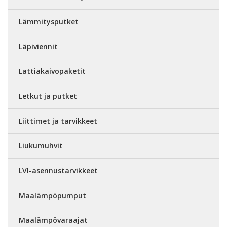
Lämmitysputket
Läpiviennit
Lattiakaivopaketit
Letkut ja putket
Liittimet ja tarvikkeet
Liukumuhvit
LVI-asennustarvikkeet
Maalämpöpumput
Maalämpövaraajat