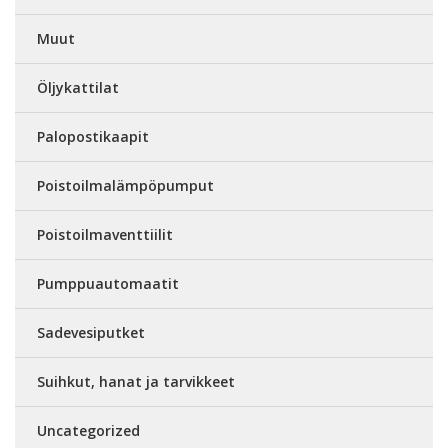
Muut
Öljykattilat
Palopostikaapit
Poistoilmalämpöpumput
Poistoilmaventtiilit
Pumppuautomaatit
Sadevesiputket
Suihkut, hanat ja tarvikkeet
Uncategorized