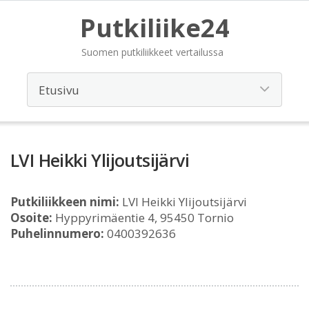
Putkiliike24
Suomen putkiliikkeet vertailussa
LVI Heikki Ylijoutsijärvi
Putkiliikkeen nimi:
LVI Heikki Ylijoutsijärvi
Osoite:
Hyppyrimäentie 4, 95450 Tornio
Puhelinnumero:
0400392636