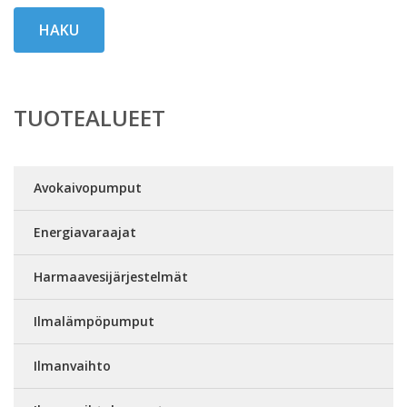
HAKU
TUOTEALUEET
Avokaivopumput
Energiavaraajat
Harmaavesijärjestelmät
Ilmalämpöpumput
Ilmanvaihto