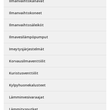
Ilmanvaihtokanavat
Ilmanvaihtokoneet
Ilmanvaihtosäleiköt
Ilmavesilämpöpumput
Imeytysjärjestelmät
Korvausilmaventtiilit
Kuristusventtiilit
Kylpyhuonekalusteet
Lämminvesivaraajat
Lämmitysputket