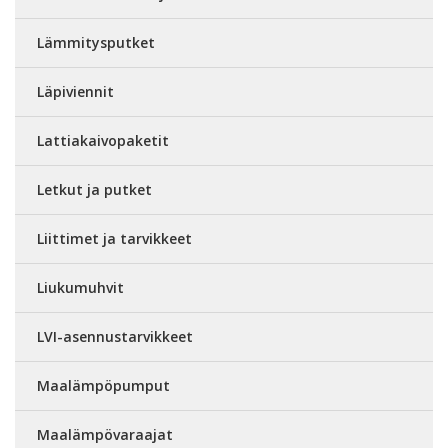
Lämmitysputket
Läpiviennit
Lattiakaivopaketit
Letkut ja putket
Liittimet ja tarvikkeet
Liukumuhvit
LVI-asennustarvikkeet
Maalämpöpumput
Maalämpövaraajat