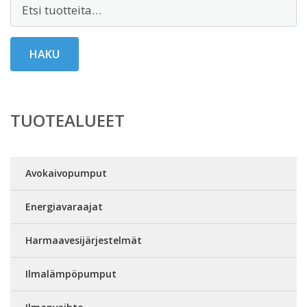
Etsi:
HAKU
TUOTEALUEET
Avokaivopumput
Energiavaraajat
Harmaavesijärjestelmät
Ilmalämpöpumput