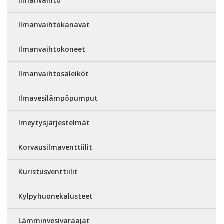
Ilmanvaihto
Ilmanvaihtokanavat
Ilmanvaihtokoneet
Ilmanvaihtosäleiköt
Ilmavesilämpöpumput
Imeytysjärjestelmät
Korvausilmaventtiilit
Kuristusventtiilit
Kylpyhuonekalusteet
Lämminvesivaraajat