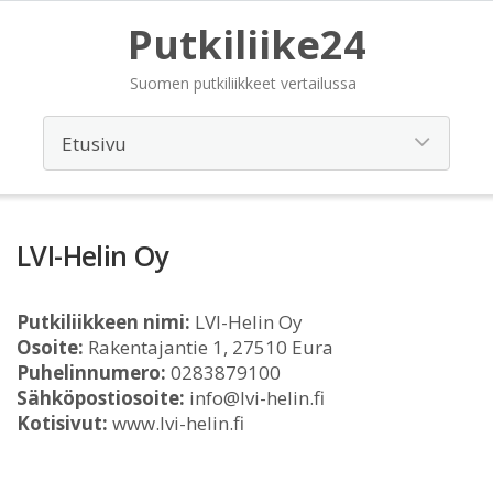
Putkiliike24
Suomen putkiliikkeet vertailussa
LVI-Helin Oy
Putkiliikkeen nimi:
LVI-Helin Oy
Osoite:
Rakentajantie 1, 27510 Eura
Puhelinnumero:
0283879100
Sähköpostiosoite:
info@lvi-helin.fi
Kotisivut:
www.lvi-helin.fi