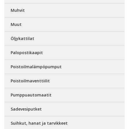
Muhvit
Muut
Öljykattilat
Palopostikaapit
Poistoilmalämpöpumput
Poistoilmaventtiilit
Pumppuautomaatit
Sadevesiputket
Suihkut, hanat ja tarvikkeet