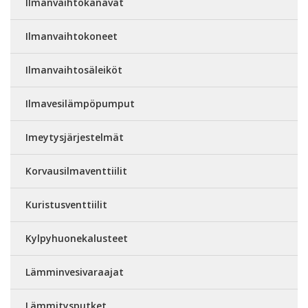
Ilmanvaihtokanavat
Ilmanvaihtokoneet
Ilmanvaihtosäleiköt
Ilmavesilämpöpumput
Imeytysjärjestelmät
Korvausilmaventtiilit
Kuristusventtiilit
Kylpyhuonekalusteet
Lämminvesivaraajat
Lämmitysputket