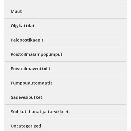
Muut
Öljykattilat
Palopostikaapit
Poistoilmalämpöpumput
Poistoilmaventtiilit
Pumppuautomaatit
Sadevesiputket
Suihkut, hanat ja tarvikkeet
Uncategorized