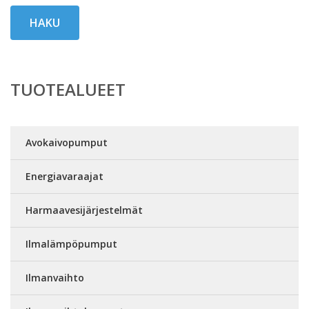
HAKU
TUOTEALUEET
Avokaivopumput
Energiavaraajat
Harmaavesijärjestelmät
Ilmalämpöpumput
Ilmanvaihto