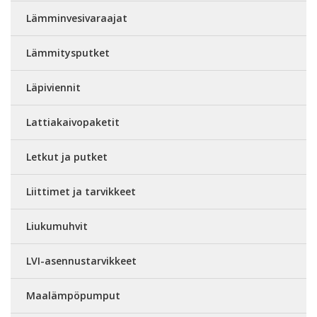
Lämminvesivaraajat
Lämmitysputket
Läpiviennit
Lattiakaivopaketit
Letkut ja putket
Liittimet ja tarvikkeet
Liukumuhvit
LVI-asennustarvikkeet
Maalämpöpumput