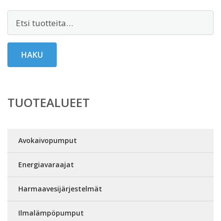
Etsi:
HAKU
TUOTEALUEET
Avokaivopumput
Energiavaraajat
Harmaavesijärjestelmät
Ilmalämpöpumput