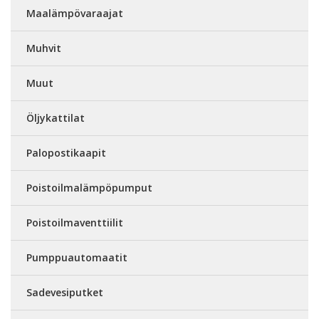
Maalämpövaraajat
Muhvit
Muut
Öljykattilat
Palopostikaapit
Poistoilmalämpöpumput
Poistoilmaventtiilit
Pumppuautomaatit
Sadevesiputket