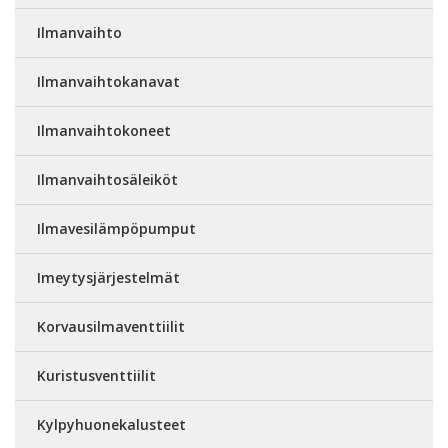
Ilmanvaihto
Ilmanvaihtokanavat
Ilmanvaihtokoneet
Ilmanvaihtosäleiköt
Ilmavesilämpöpumput
Imeytysjärjestelmät
Korvausilmaventtiilit
Kuristusventtiilit
Kylpyhuonekalusteet