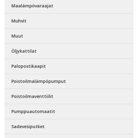
Maalämpövaraajat
Muhvit
Muut
Öljykattilat
Palopostikaapit
Poistoilmalämpöpumput
Poistoilmaventtiilit
Pumppuautomaatit
Sadevesiputket