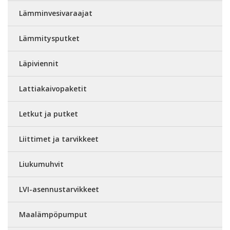
Lämminvesivaraajat
Lämmitysputket
Läpiviennit
Lattiakaivopaketit
Letkut ja putket
Liittimet ja tarvikkeet
Liukumuhvit
LVI-asennustarvikkeet
Maalämpöpumput