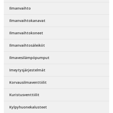
Ilmanvaihto
Ilmanvaihtokanavat
Ilmanvaihtokoneet
Ilmanvaihtosäleiköt
Ilmavesilämpöpumput
Imeytysjärjestelmät
Korvausilmaventtiilit
Kuristusventtiilit
Kylpyhuonekalusteet