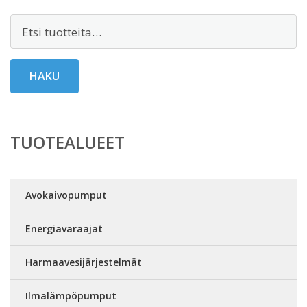
Etsi:
HAKU
TUOTEALUEET
Avokaivopumput
Energiavaraajat
Harmaavesijärjestelmät
Ilmalämpöpumput