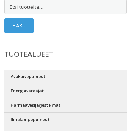
Etsi:
HAKU
TUOTEALUEET
Avokaivopumput
Energiavaraajat
Harmaavesijärjestelmät
Ilmalämpöpumput