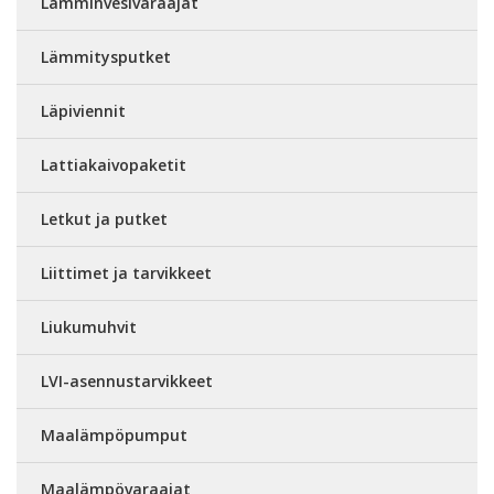
Lämminvesivaraajat
Lämmitysputket
Läpiviennit
Lattiakaivopaketit
Letkut ja putket
Liittimet ja tarvikkeet
Liukumuhvit
LVI-asennustarvikkeet
Maalämpöpumput
Maalämpövaraajat