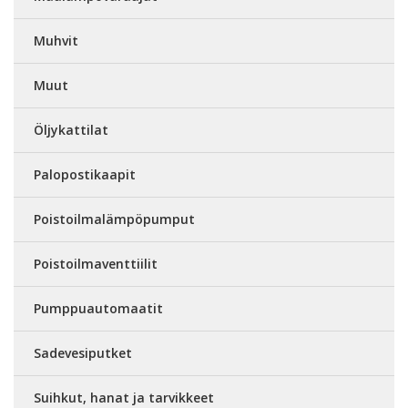
Muhvit
Muut
Öljykattilat
Palopostikaapit
Poistoilmalämpöpumput
Poistoilmaventtiilit
Pumppuautomaatit
Sadevesiputket
Suihkut, hanat ja tarvikkeet