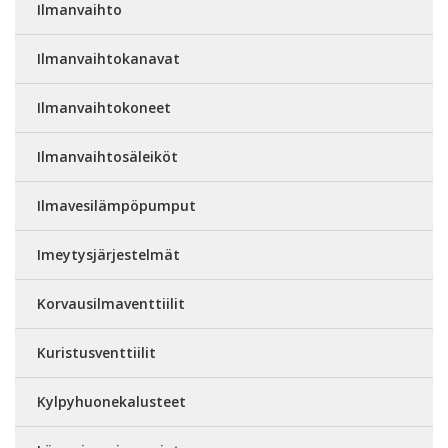
Ilmanvaihto
Ilmanvaihtokanavat
Ilmanvaihtokoneet
Ilmanvaihtosäleiköt
Ilmavesilämpöpumput
Imeytysjärjestelmät
Korvausilmaventtiilit
Kuristusventtiilit
Kylpyhuonekalusteet