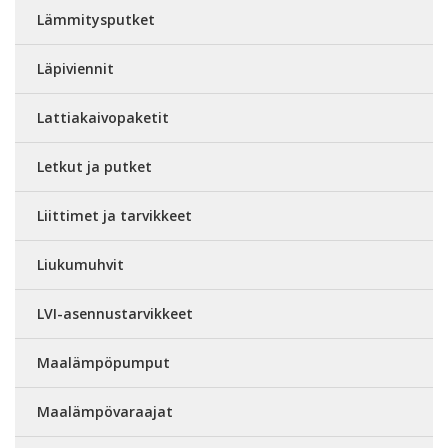
Lämmitysputket
Läpiviennit
Lattiakaivopaketit
Letkut ja putket
Liittimet ja tarvikkeet
Liukumuhvit
LVI-asennustarvikkeet
Maalämpöpumput
Maalämpövaraajat