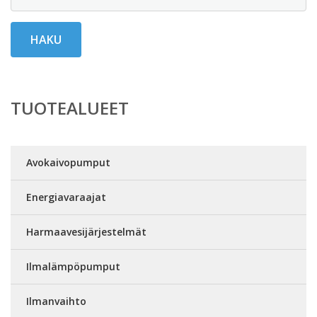
HAKU
TUOTEALUEET
Avokaivopumput
Energiavaraajat
Harmaavesijärjestelmät
Ilmalämpöpumput
Ilmanvaihto