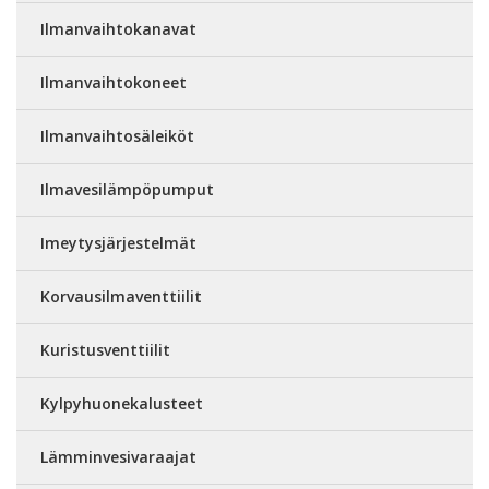
Ilmanvaihtokanavat
Ilmanvaihtokoneet
Ilmanvaihtosäleiköt
Ilmavesilämpöpumput
Imeytysjärjestelmät
Korvausilmaventtiilit
Kuristusventtiilit
Kylpyhuonekalusteet
Lämminvesivaraajat