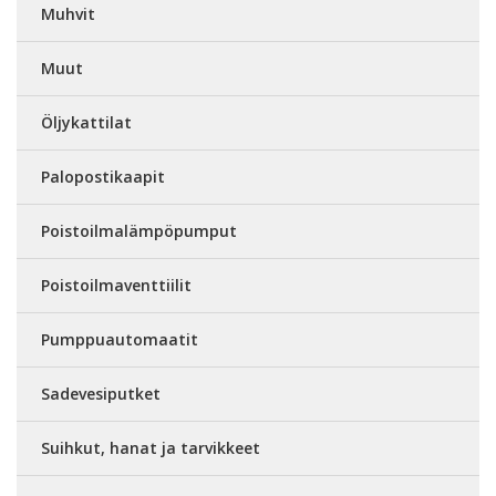
Muhvit
Muut
Öljykattilat
Palopostikaapit
Poistoilmalämpöpumput
Poistoilmaventtiilit
Pumppuautomaatit
Sadevesiputket
Suihkut, hanat ja tarvikkeet