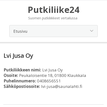
Putkiliike24
Suomen putkiliikkeet vertailussa
Lvi Jusa Oy
Putkiliikkeen nimi:
Lvi Jusa Oy
Osoite:
Peukaloisentie 18, 01800 Klaukkala
Puhelinnumero:
0408656551
Sähköpostiosoite:
lvi-jusa@saunalahti.fi