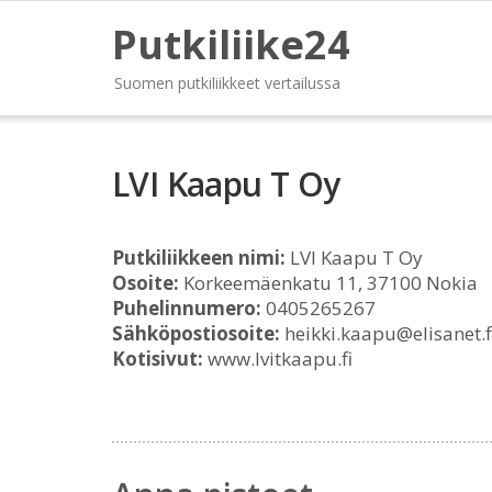
Putkiliike24
Suomen putkiliikkeet vertailussa
LVI Kaapu T Oy
Putkiliikkeen nimi:
LVI Kaapu T Oy
Osoite:
Korkeemäenkatu 11, 37100 Nokia
Puhelinnumero:
0405265267
Sähköpostiosoite:
heikki.kaapu@elisanet.f
Kotisivut:
www.lvitkaapu.fi