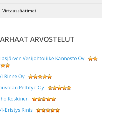
Virtaussäätimet
PARHAAT ARVOSTELUT
alasjärven Vesijohtoliike Kannosto Oy
VI Rinne Oy
ouvolan Peltityö Oy
uho Koskinen
VI-Eristys Rinis