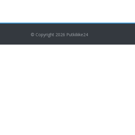
© Copyright 2026
Putkiliike24