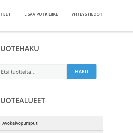
TEET
LISÄÄ PUTKILIIKE
YHTEYSTIEDOT
TUOTEHAKU
tsi:
HAKU
TUOTEALUEET
Avokaivopumput