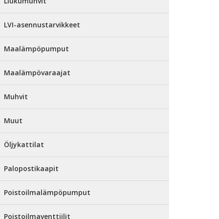
Liukumuhvit
LVI-asennustarvikkeet
Maalämpöpumput
Maalämpövaraajat
Muhvit
Muut
Öljykattilat
Palopostikaapit
Poistoilmalämpöpumput
Poistoilmaventtiilit