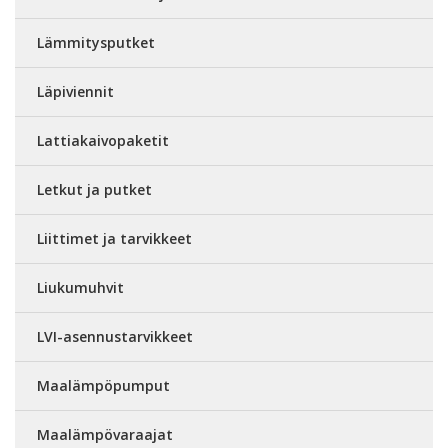
Lämmitysputket
Läpiviennit
Lattiakaivopaketit
Letkut ja putket
Liittimet ja tarvikkeet
Liukumuhvit
LVI-asennustarvikkeet
Maalämpöpumput
Maalämpövaraajat