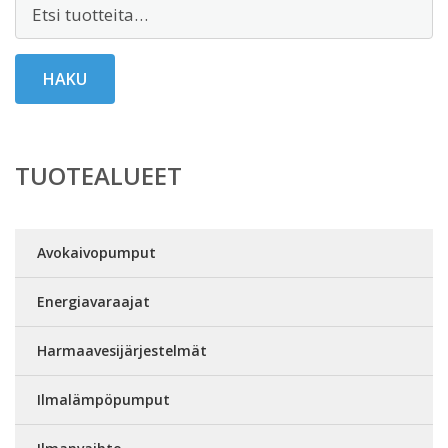
Etsi:
HAKU
TUOTEALUEET
Avokaivopumput
Energiavaraajat
Harmaavesijärjestelmät
Ilmalämpöpumput