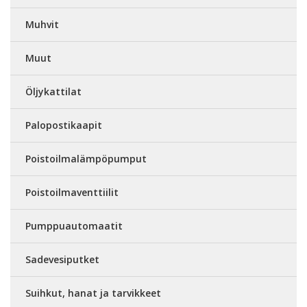
Muhvit
Muut
Öljykattilat
Palopostikaapit
Poistoilmalämpöpumput
Poistoilmaventtiilit
Pumppuautomaatit
Sadevesiputket
Suihkut, hanat ja tarvikkeet