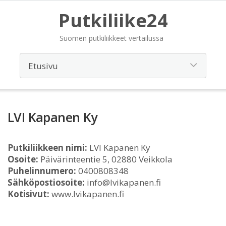
Putkiliike24
Suomen putkiliikkeet vertailussa
LVI Kapanen Ky
Putkiliikkeen nimi:
LVI Kapanen Ky
Osoite:
Päivärinteentie 5, 02880 Veikkola
Puhelinnumero:
0400808348
Sähköpostiosoite:
info@lvikapanen.fi
Kotisivut:
www.lvikapanen.fi