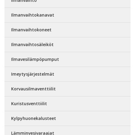
Ilmanvaihto
Ilmanvaihtokanavat
Ilmanvaihtokoneet
Ilmanvaihtosäleiköt
Ilmavesilämpöpumput
Imeytysjärjestelmät
Korvausilmaventtiilit
Kuristusventtiilit
Kylpyhuonekalusteet
Lämminvesivaraajat