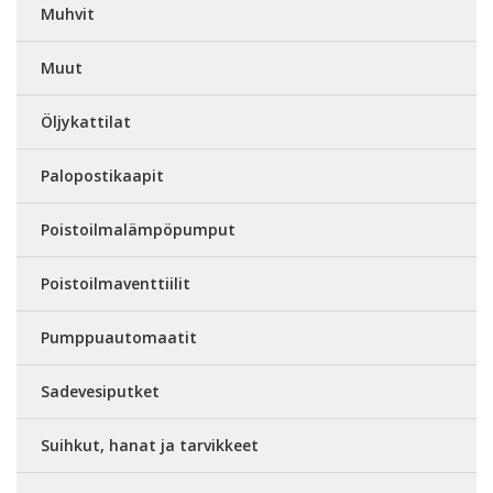
Muhvit
Muut
Öljykattilat
Palopostikaapit
Poistoilmalämpöpumput
Poistoilmaventtiilit
Pumppuautomaatit
Sadevesiputket
Suihkut, hanat ja tarvikkeet