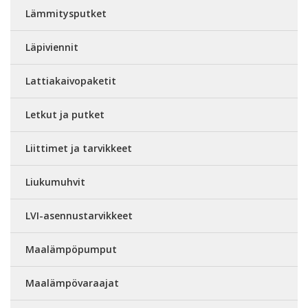
Lämmitysputket
Läpiviennit
Lattiakaivopaketit
Letkut ja putket
Liittimet ja tarvikkeet
Liukumuhvit
LVI-asennustarvikkeet
Maalämpöpumput
Maalämpövaraajat