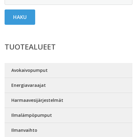
HAKU
TUOTEALUEET
Avokaivopumput
Energiavaraajat
Harmaavesijärjestelmät
Ilmalämpöpumput
Ilmanvaihto