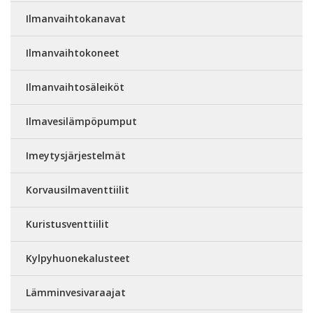
Ilmanvaihtokanavat
Ilmanvaihtokoneet
Ilmanvaihtosäleiköt
Ilmavesilämpöpumput
Imeytysjärjestelmät
Korvausilmaventtiilit
Kuristusventtiilit
Kylpyhuonekalusteet
Lämminvesivaraajat