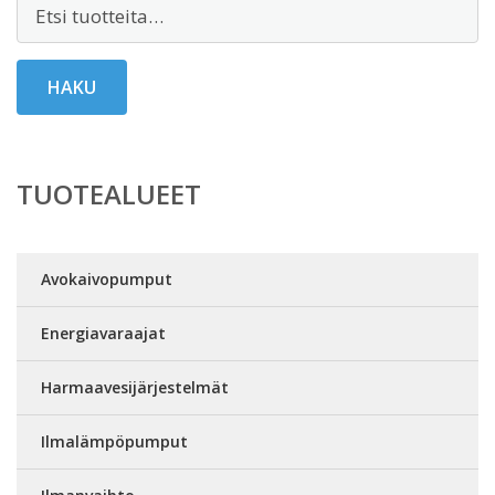
Etsi:
HAKU
TUOTEALUEET
Avokaivopumput
Energiavaraajat
Harmaavesijärjestelmät
Ilmalämpöpumput