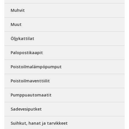
Muhvit
Muut
Öljykattilat
Palopostikaapit
Poistoilmalämpöpumput
Poistoilmaventtiilit
Pumppuautomaatit
Sadevesiputket
Suihkut, hanat ja tarvikkeet