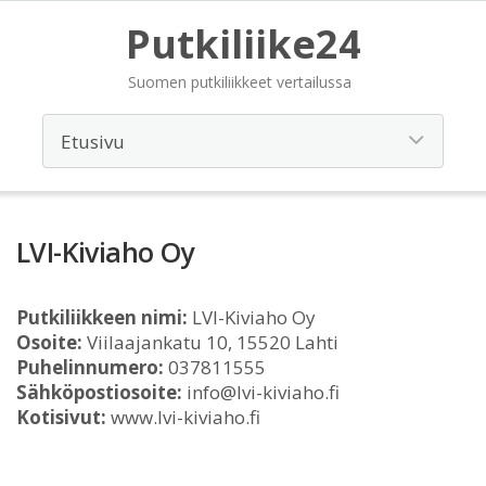
Putkiliike24
Suomen putkiliikkeet vertailussa
LVI-Kiviaho Oy
Putkiliikkeen nimi:
LVI-Kiviaho Oy
Osoite:
Viilaajankatu 10, 15520 Lahti
Puhelinnumero:
037811555
Sähköpostiosoite:
info@lvi-kiviaho.fi
Kotisivut:
www.lvi-kiviaho.fi