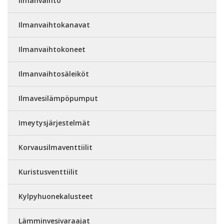
Ilmanvaihto
Ilmanvaihtokanavat
Ilmanvaihtokoneet
Ilmanvaihtosäleiköt
Ilmavesilämpöpumput
Imeytysjärjestelmät
Korvausilmaventtiilit
Kuristusventtiilit
Kylpyhuonekalusteet
Lämminvesivaraajat