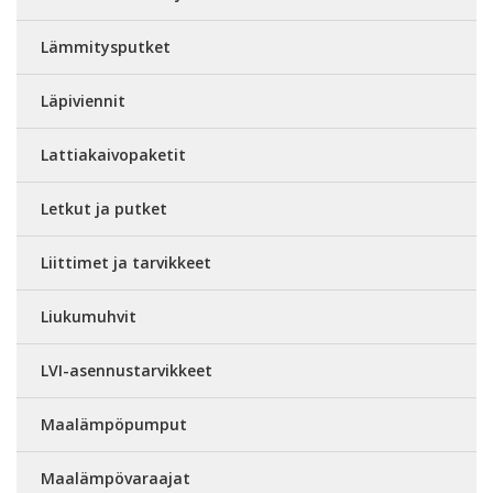
Lämmitysputket
Läpiviennit
Lattiakaivopaketit
Letkut ja putket
Liittimet ja tarvikkeet
Liukumuhvit
LVI-asennustarvikkeet
Maalämpöpumput
Maalämpövaraajat