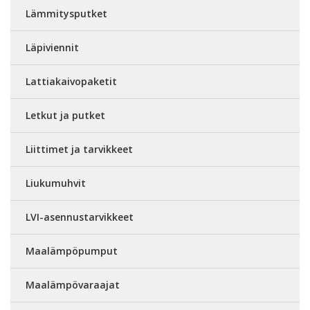
Lämmitysputket
Läpiviennit
Lattiakaivopaketit
Letkut ja putket
Liittimet ja tarvikkeet
Liukumuhvit
LVI-asennustarvikkeet
Maalämpöpumput
Maalämpövaraajat