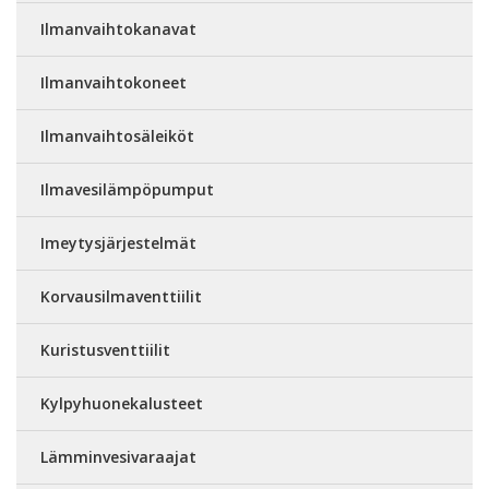
Ilmanvaihtokanavat
Ilmanvaihtokoneet
Ilmanvaihtosäleiköt
Ilmavesilämpöpumput
Imeytysjärjestelmät
Korvausilmaventtiilit
Kuristusventtiilit
Kylpyhuonekalusteet
Lämminvesivaraajat