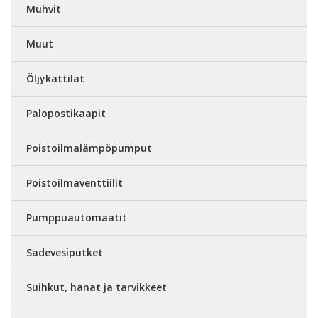
Muhvit
Muut
Öljykattilat
Palopostikaapit
Poistoilmalämpöpumput
Poistoilmaventtiilit
Pumppuautomaatit
Sadevesiputket
Suihkut, hanat ja tarvikkeet