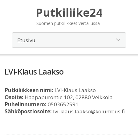
Putkiliike24
Suomen putkiliikkeet vertailussa
LVI-Klaus Laakso
Putkiliikkeen nimi:
LVI-Klaus Laakso
Osoite:
Haapapurontie 102, 02880 Veikkola
Puhelinnumero:
0503652591
Sähköpostiosoite:
lvi-klaus.laakso@kolumbus.fi