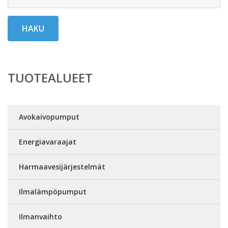
HAKU
TUOTEALUEET
Avokaivopumput
Energiavaraajat
Harmaavesijärjestelmät
Ilmalämpöpumput
Ilmanvaihto