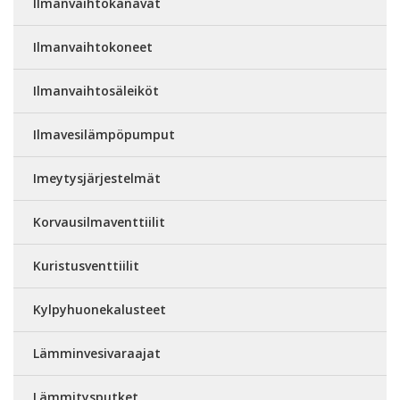
Ilmanvaihtokanavat
Ilmanvaihtokoneet
Ilmanvaihtosäleiköt
Ilmavesilämpöpumput
Imeytysjärjestelmät
Korvausilmaventtiilit
Kuristusventtiilit
Kylpyhuonekalusteet
Lämminvesivaraajat
Lämmitysputket