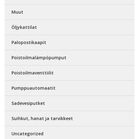
Muut
Öljykattilat
Palopostikaapit
Poistoilmalämpöpumput
Poistoilmaventtiilit
Pumppuautomaatit
Sadevesiputket
Suihkut, hanat ja tarvikkeet
Uncategorized