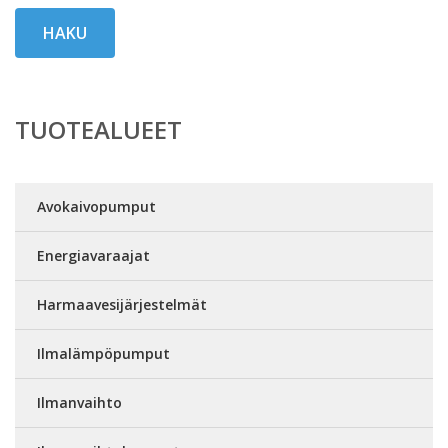
HAKU
TUOTEALUEET
Avokaivopumput
Energiavaraajat
Harmaavesijärjestelmät
Ilmalämpöpumput
Ilmanvaihto