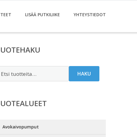
TEET
LISÄÄ PUTKILIIKE
YHTEYSTIEDOT
TUOTEHAKU
tsi:
HAKU
TUOTEALUEET
Avokaivopumput