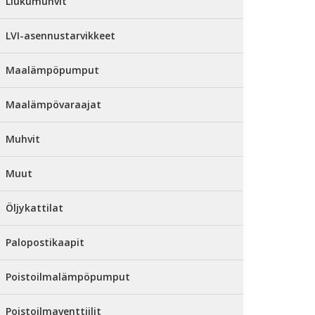
Liukumuhvit
LVI-asennustarvikkeet
Maalämpöpumput
Maalämpövaraajat
Muhvit
Muut
Öljykattilat
Palopostikaapit
Poistoilmalämpöpumput
Poistoilmaventtiilit