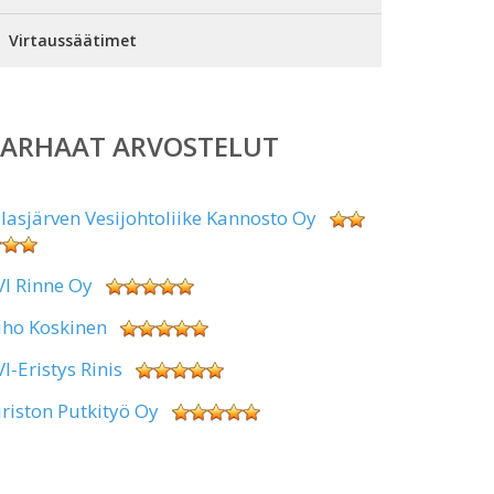
Virtaussäätimet
PARHAAT ARVOSTELUT
alasjärven Vesijohtoliike Kannosto Oy
VI Rinne Oy
uho Koskinen
VI-Eristys Rinis
iriston Putkityö Oy