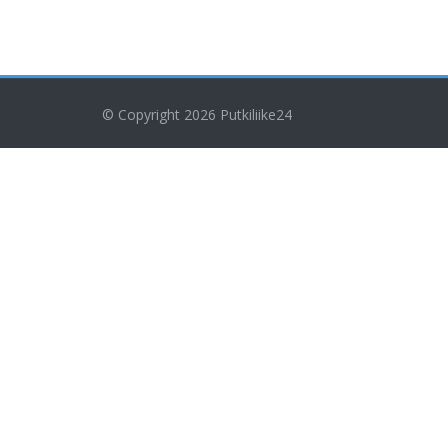
© Copyright 2026
Putkiliike24