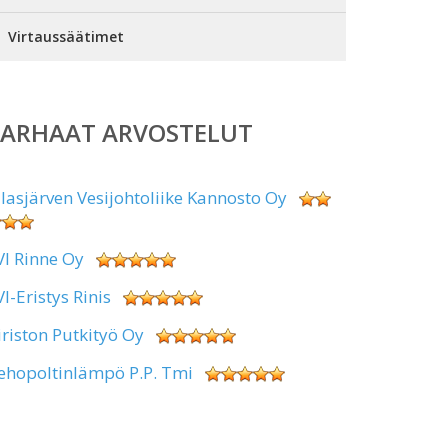
Virtaussäätimet
PARHAAT ARVOSTELUT
alasjärven Vesijohtoliike Kannosto Oy
VI Rinne Oy
VI-Eristys Rinis
iriston Putkityö Oy
ehopoltinlämpö P.P. Tmi