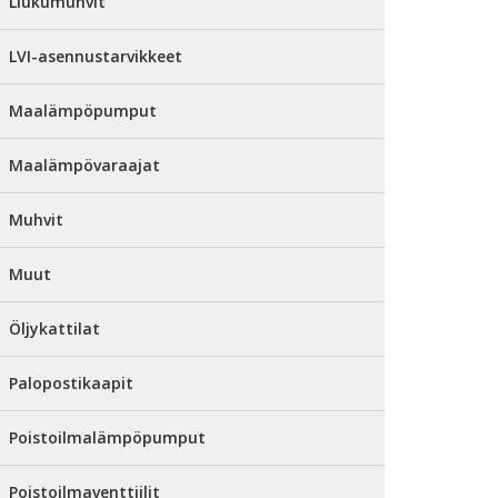
Liukumuhvit
LVI-asennustarvikkeet
Maalämpöpumput
Maalämpövaraajat
Muhvit
Muut
Öljykattilat
Palopostikaapit
Poistoilmalämpöpumput
Poistoilmaventtiilit