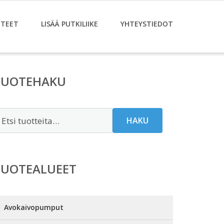
TEET
LISÄÄ PUTKILIIKE
YHTEYSTIEDOT
TUOTEHAKU
tsi:
HAKU
TUOTEALUEET
Avokaivopumput