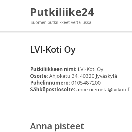
Putkiliike24
Suomen putkiliikkeet vertailussa
LVI-Koti Oy
Putkiliikkeen nimi:
LVI-Koti Oy
Osoite:
Ahjokatu 24, 40320 Jyväskylä
Puhelinnumero:
0105487200
Sähköpostiosoite:
anne.niemela@lvikoti.fi
Anna pisteet