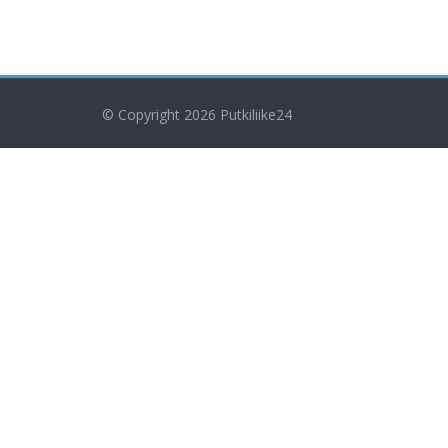
© Copyright 2026
Putkiliike24