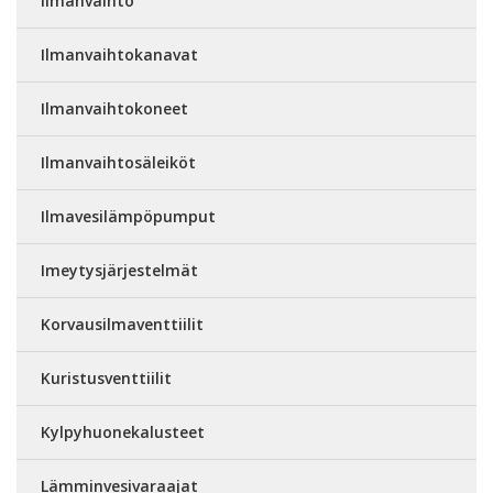
Ilmanvaihto
Ilmanvaihtokanavat
Ilmanvaihtokoneet
Ilmanvaihtosäleiköt
Ilmavesilämpöpumput
Imeytysjärjestelmät
Korvausilmaventtiilit
Kuristusventtiilit
Kylpyhuonekalusteet
Lämminvesivaraajat