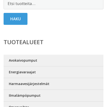
Etsi:
HAKU
TUOTEALUEET
Avokaivopumput
Energiavaraajat
Harmaavesijärjestelmät
Ilmalämpöpumput