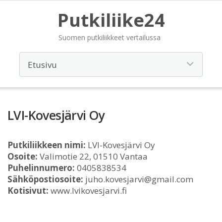
Putkiliike24
Suomen putkiliikkeet vertailussa
LVI-Kovesjärvi Oy
Putkiliikkeen nimi:
LVI-Kovesjärvi Oy
Osoite:
Valimotie 22, 01510 Vantaa
Puhelinnumero:
0405838534
Sähköpostiosoite:
juho.kovesjarvi@gmail.com
Kotisivut:
www.lvikovesjarvi.fi