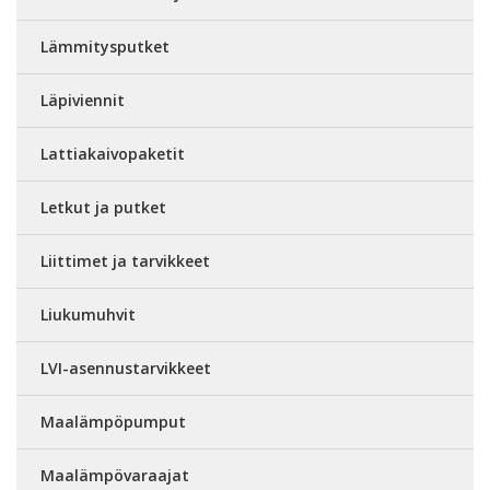
Lämmitysputket
Läpiviennit
Lattiakaivopaketit
Letkut ja putket
Liittimet ja tarvikkeet
Liukumuhvit
LVI-asennustarvikkeet
Maalämpöpumput
Maalämpövaraajat