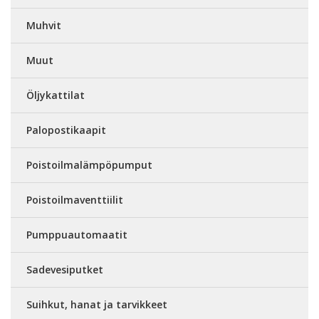
Muhvit
Muut
Öljykattilat
Palopostikaapit
Poistoilmalämpöpumput
Poistoilmaventtiilit
Pumppuautomaatit
Sadevesiputket
Suihkut, hanat ja tarvikkeet