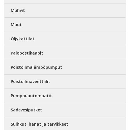
Muhvit
Muut
Öljykattilat
Palopostikaapit
Poistoilmalämpöpumput
Poistoilmaventtiilit
Pumppuautomaatit
Sadevesiputket
Suihkut, hanat ja tarvikkeet