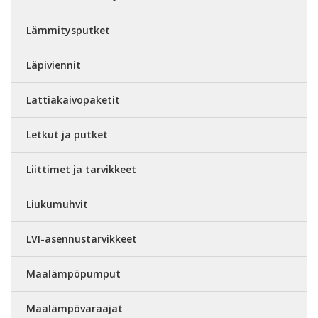
Lämmitysputket
Läpiviennit
Lattiakaivopaketit
Letkut ja putket
Liittimet ja tarvikkeet
Liukumuhvit
LVI-asennustarvikkeet
Maalämpöpumput
Maalämpövaraajat