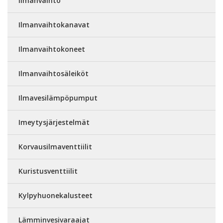
Ilmanvaihto
Ilmanvaihtokanavat
Ilmanvaihtokoneet
Ilmanvaihtosäleiköt
Ilmavesilämpöpumput
Imeytysjärjestelmät
Korvausilmaventtiilit
Kuristusventtiilit
Kylpyhuonekalusteet
Lämminvesivaraajat