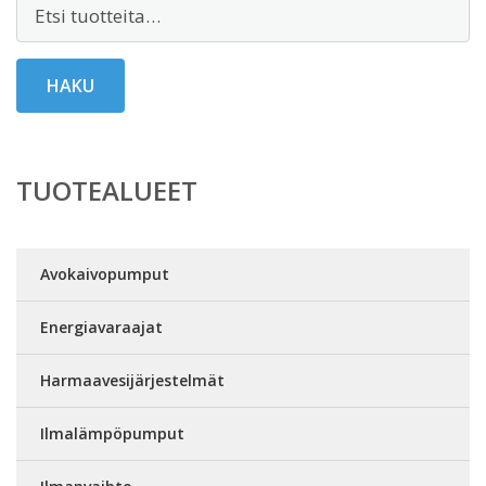
Etsi:
HAKU
TUOTEALUEET
Avokaivopumput
Energiavaraajat
Harmaavesijärjestelmät
Ilmalämpöpumput