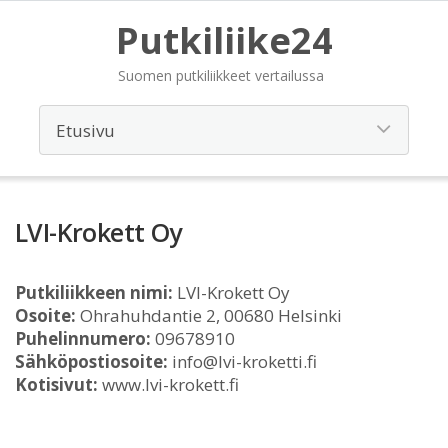
Putkiliike24
Suomen putkiliikkeet vertailussa
LVI-Krokett Oy
Putkiliikkeen nimi:
LVI-Krokett Oy
Osoite:
Ohrahuhdantie 2, 00680 Helsinki
Puhelinnumero:
09678910
Sähköpostiosoite:
info@lvi-kroketti.fi
Kotisivut:
www.lvi-krokett.fi