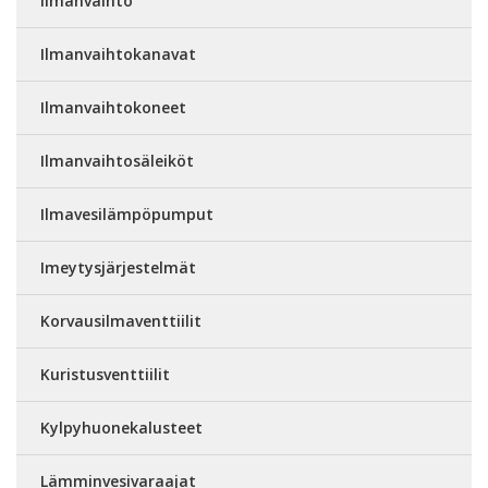
Ilmanvaihto
Ilmanvaihtokanavat
Ilmanvaihtokoneet
Ilmanvaihtosäleiköt
Ilmavesilämpöpumput
Imeytysjärjestelmät
Korvausilmaventtiilit
Kuristusventtiilit
Kylpyhuonekalusteet
Lämminvesivaraajat