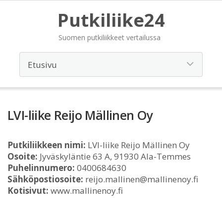
Putkiliike24
Suomen putkiliikkeet vertailussa
LVI-liike Reijo Mällinen Oy
Putkiliikkeen nimi:
LVI-liike Reijo Mällinen Oy
Osoite:
Jyväskyläntie 63 A, 91930 Ala-Temmes
Puhelinnumero:
0400684630
Sähköpostiosoite:
reijo.mallinen@mallinenoy.fi
Kotisivut:
www.mallinenoy.fi