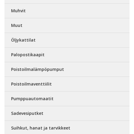
Muhvit
Muut
Öljykattilat
Palopostikaapit
Poistoilmalämpöpumput
Poistoilmaventtiilit
Pumppuautomaatit
Sadevesiputket
Suihkut, hanat ja tarvikkeet