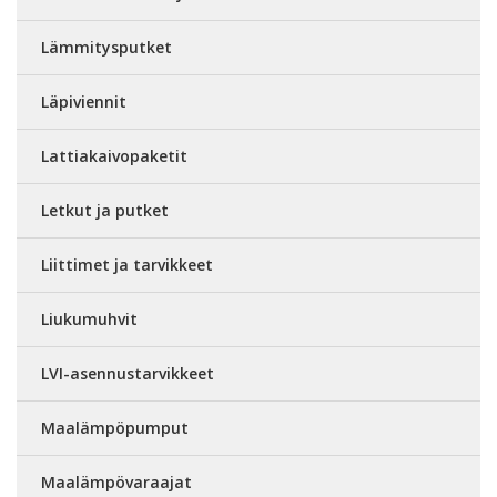
Lämmitysputket
Läpiviennit
Lattiakaivopaketit
Letkut ja putket
Liittimet ja tarvikkeet
Liukumuhvit
LVI-asennustarvikkeet
Maalämpöpumput
Maalämpövaraajat