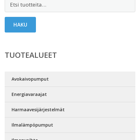
Etsi:
HAKU
TUOTEALUEET
Avokaivopumput
Energiavaraajat
Harmaavesijärjestelmät
Ilmalämpöpumput