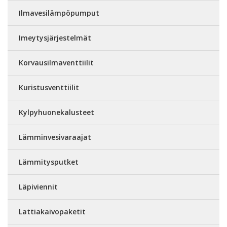
Ilmavesilämpöpumput
Imeytysjärjestelmät
Korvausilmaventtiilit
Kuristusventtiilit
Kylpyhuonekalusteet
Lämminvesivaraajat
Lämmitysputket
Läpiviennit
Lattiakaivopaketit