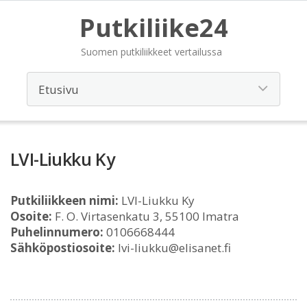
Putkiliike24
Suomen putkiliikkeet vertailussa
LVI-Liukku Ky
Putkiliikkeen nimi:
LVI-Liukku Ky
Osoite:
F. O. Virtasenkatu 3, 55100 Imatra
Puhelinnumero:
0106668444
Sähköpostiosoite:
lvi-liukku@elisanet.fi