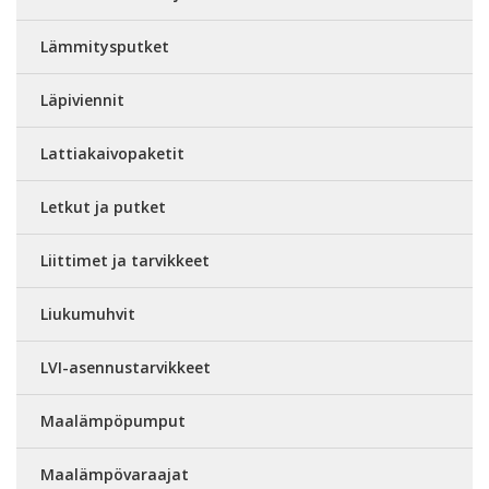
Lämmitysputket
Läpiviennit
Lattiakaivopaketit
Letkut ja putket
Liittimet ja tarvikkeet
Liukumuhvit
LVI-asennustarvikkeet
Maalämpöpumput
Maalämpövaraajat