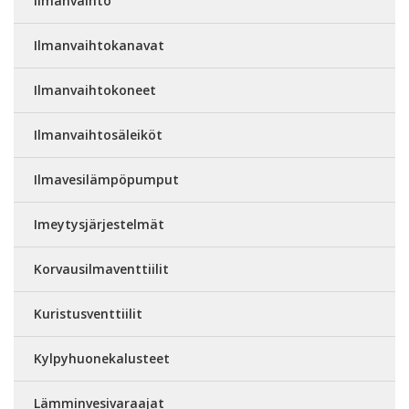
Ilmanvaihto
Ilmanvaihtokanavat
Ilmanvaihtokoneet
Ilmanvaihtosäleiköt
Ilmavesilämpöpumput
Imeytysjärjestelmät
Korvausilmaventtiilit
Kuristusventtiilit
Kylpyhuonekalusteet
Lämminvesivaraajat