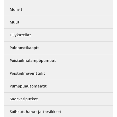
Muhvit
Muut
Öljykattilat
Palopostikaapit
Poistoilmalämpöpumput
Poistoilmaventtiilit
Pumppuautomaatit
Sadevesiputket
Suihkut, hanat ja tarvikkeet