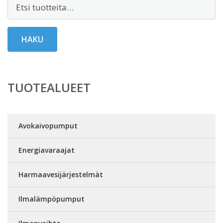
Etsi:
HAKU
TUOTEALUEET
Avokaivopumput
Energiavaraajat
Harmaavesijärjestelmät
Ilmalämpöpumput