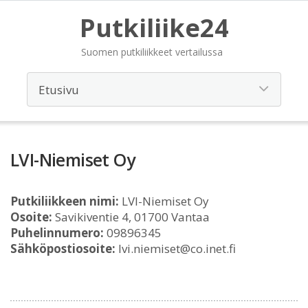
Putkiliike24
Suomen putkiliikkeet vertailussa
LVI-Niemiset Oy
Putkiliikkeen nimi:
LVI-Niemiset Oy
Osoite:
Savikiventie 4, 01700 Vantaa
Puhelinnumero:
09896345
Sähköpostiosoite:
lvi.niemiset@co.inet.fi