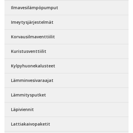
Ilmavesilämpöpumput
Imeytysjärjestelmät
Korvausilmaventtiilit
Kuristusventtiilit
Kylpyhuonekalusteet
Lämminvesivaraajat
Lämmitysputket
Läpiviennit
Lattiakaivopaketit