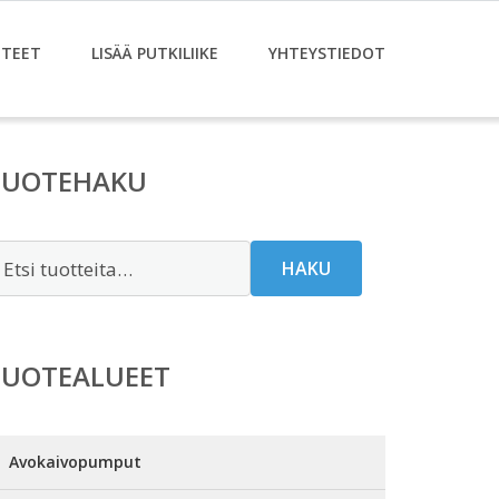
TEET
LISÄÄ PUTKILIIKE
YHTEYSTIEDOT
TUOTEHAKU
tsi:
HAKU
TUOTEALUEET
Avokaivopumput