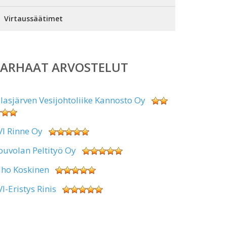
Virtaussäätimet
PARHAAT ARVOSTELUT
alasjärven Vesijohtoliike Kannosto Oy
VI Rinne Oy
ouvolan Peltityö Oy
uho Koskinen
VI-Eristys Rinis