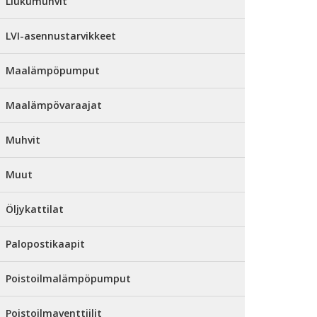
Liukumuhvit
LVI-asennustarvikkeet
Maalämpöpumput
Maalämpövaraajat
Muhvit
Muut
Öljykattilat
Palopostikaapit
Poistoilmalämpöpumput
Poistoilmaventtiilit