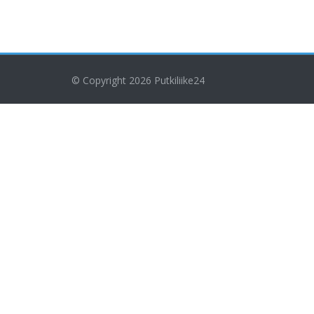
© Copyright 2026
Putkiliike24