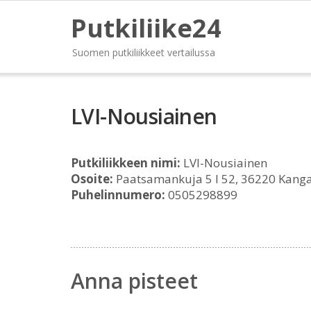
Putkiliike24
Suomen putkiliikkeet vertailussa
LVI-Nousiainen
Putkiliikkeen nimi:
LVI-Nousiainen
Osoite:
Paatsamankuja 5 I 52, 36220 Kang
Puhelinnumero:
0505298899
Anna pisteet