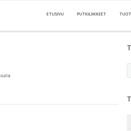
ETUSIVU
PUTKILIIKKEET
TUOT
E
asala