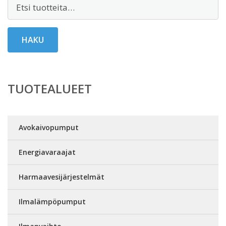
Etsi:
HAKU
TUOTEALUEET
Avokaivopumput
Energiavaraajat
Harmaavesijärjestelmät
Ilmalämpöpumput