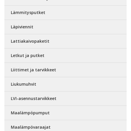
Lämmitysputket
Läpiviennit
Lattiakaivopaketit
Letkut ja putket
Liittimet ja tarvikkeet
Liukumuhvit
LVI-asennustarvikkeet
Maalämpöpumput
Maalämpövaraajat