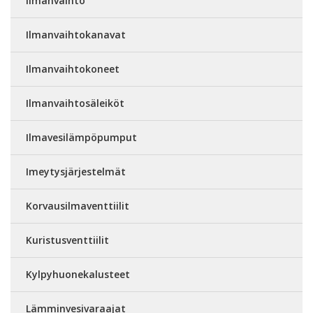
Ilmanvaihto
Ilmanvaihtokanavat
Ilmanvaihtokoneet
Ilmanvaihtosäleiköt
Ilmavesilämpöpumput
Imeytysjärjestelmät
Korvausilmaventtiilit
Kuristusventtiilit
Kylpyhuonekalusteet
Lämminvesivaraajat