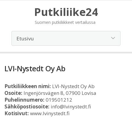
Putkiliike24
Suomen putkiliikkeet vertailussa
LVI-Nystedt Oy Ab
Putkiliikkeen nimi:
LVI-Nystedt Oy Ab
Osoite:
Ingenjörsvägen 8, 07900 Lovisa
Puhelinnumero:
019501212
Sähköpostiosoite:
info@lvinystedt.fi
Kotisivut:
www.lvinystedt.fi