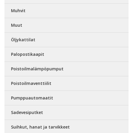
Muhvit
Muut
Öljykattilat
Palopostikaapit
Poistoilmalämpöpumput
Poistoilmaventtiilit
Pumppuautomaatit
Sadevesiputket
Suihkut, hanat ja tarvikkeet