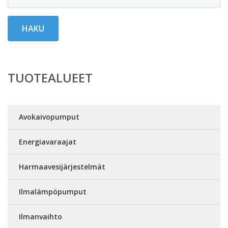
HAKU
TUOTEALUEET
Avokaivopumput
Energiavaraajat
Harmaavesijärjestelmät
Ilmalämpöpumput
Ilmanvaihto