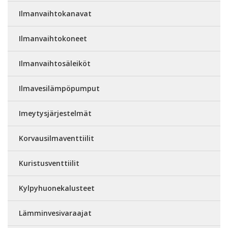
Ilmanvaihtokanavat
Ilmanvaihtokoneet
Ilmanvaihtosäleiköt
Ilmavesilämpöpumput
Imeytysjärjestelmät
Korvausilmaventtiilit
Kuristusventtiilit
Kylpyhuonekalusteet
Lämminvesivaraajat