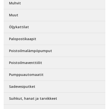
Muhvit
Muut
Öljykattilat
Palopostikaapit
Poistoilmalämpöpumput
Poistoilmaventtiilit
Pumppuautomaatit
Sadevesiputket
Suihkut, hanat ja tarvikkeet