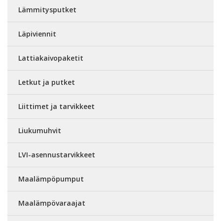
Lämmitysputket
Läpiviennit
Lattiakaivopaketit
Letkut ja putket
Liittimet ja tarvikkeet
Liukumuhvit
LVI-asennustarvikkeet
Maalämpöpumput
Maalämpövaraajat