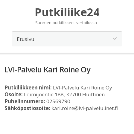
Putkiliike24
Suomen putkiliikkeet vertailussa
LVI-Palvelu Kari Roine Oy
Putkiliikkeen nimi:
LVI-Palvelu Kari Roine Oy
Osoite:
Loimijoentie 188, 32700 Huittinen
Puhelinnumero:
02569790
Sähköpostiosoite:
kari.roine@lvi-palvelu.inet.fi