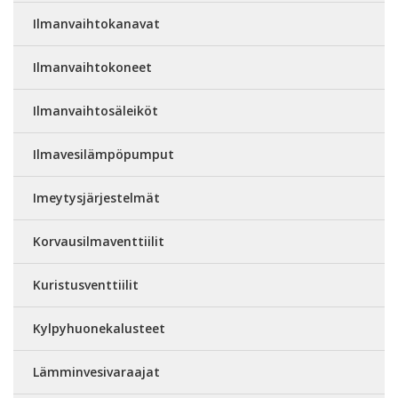
Ilmanvaihtokanavat
Ilmanvaihtokoneet
Ilmanvaihtosäleiköt
Ilmavesilämpöpumput
Imeytysjärjestelmät
Korvausilmaventtiilit
Kuristusventtiilit
Kylpyhuonekalusteet
Lämminvesivaraajat