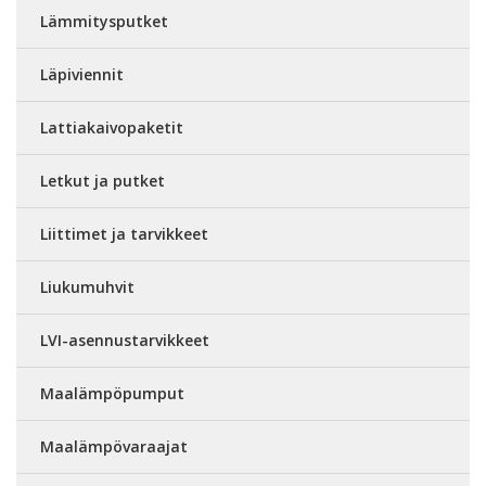
Lämmitysputket
Läpiviennit
Lattiakaivopaketit
Letkut ja putket
Liittimet ja tarvikkeet
Liukumuhvit
LVI-asennustarvikkeet
Maalämpöpumput
Maalämpövaraajat