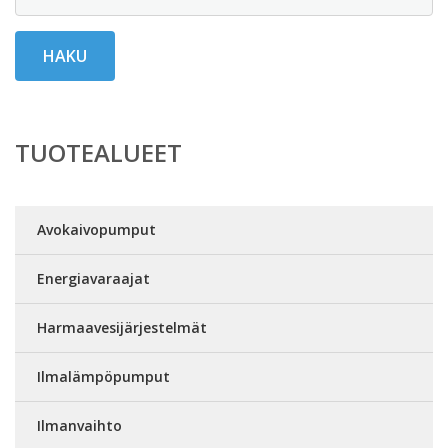
HAKU
TUOTEALUEET
Avokaivopumput
Energiavaraajat
Harmaavesijärjestelmät
Ilmalämpöpumput
Ilmanvaihto