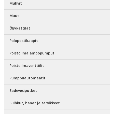
Muhvit
Muut
Öljykattilat
Palopostikaapit
Poistoilmalämpöpumput
Poistoilmaventtiilit
Pumppuautomaatit
Sadevesiputket
Suihkut, hanat ja tarvikkeet