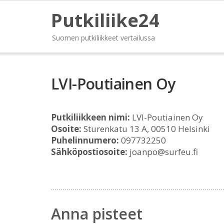
Putkiliike24
Suomen putkiliikkeet vertailussa
LVI-Poutiainen Oy
Putkiliikkeen nimi:
LVI-Poutiainen Oy
Osoite:
Sturenkatu 13 A, 00510 Helsinki
Puhelinnumero:
097732250
Sähköpostiosoite:
joanpo@surfeu.fi
Anna pisteet