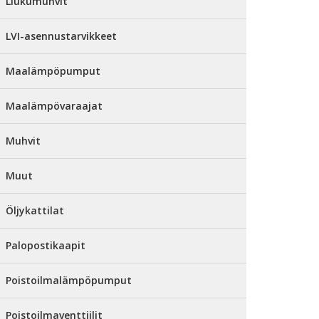
Liukumuhvit
LVI-asennustarvikkeet
Maalämpöpumput
Maalämpövaraajat
Muhvit
Muut
Öljykattilat
Palopostikaapit
Poistoilmalämpöpumput
Poistoilmaventtiilit