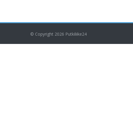
© Copyright 2026
Putkiliike24