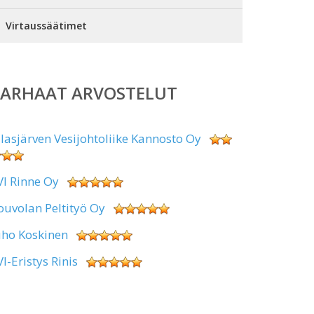
Virtaussäätimet
PARHAAT ARVOSTELUT
alasjärven Vesijohtoliike Kannosto Oy
VI Rinne Oy
ouvolan Peltityö Oy
uho Koskinen
VI-Eristys Rinis