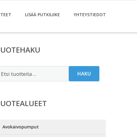
TEET
LISÄÄ PUTKILIIKE
YHTEYSTIEDOT
TUOTEHAKU
tsi:
HAKU
TUOTEALUEET
Avokaivopumput