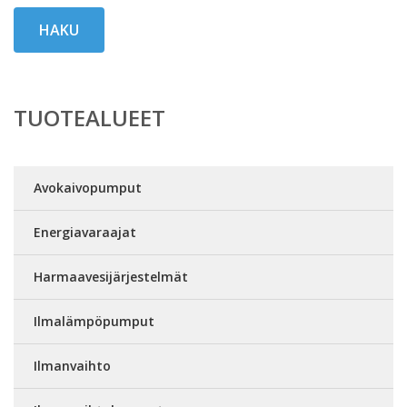
HAKU
TUOTEALUEET
Avokaivopumput
Energiavaraajat
Harmaavesijärjestelmät
Ilmalämpöpumput
Ilmanvaihto