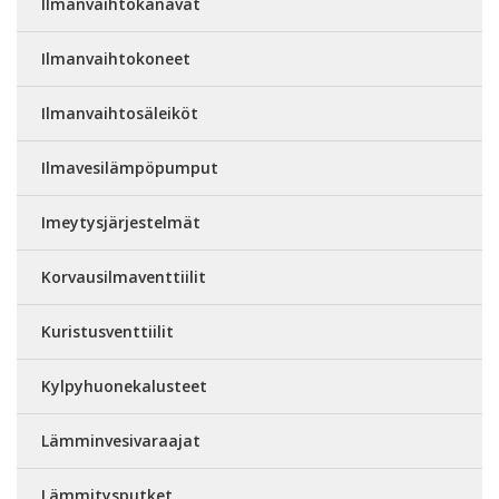
Ilmanvaihtokanavat
Ilmanvaihtokoneet
Ilmanvaihtosäleiköt
Ilmavesilämpöpumput
Imeytysjärjestelmät
Korvausilmaventtiilit
Kuristusventtiilit
Kylpyhuonekalusteet
Lämminvesivaraajat
Lämmitysputket