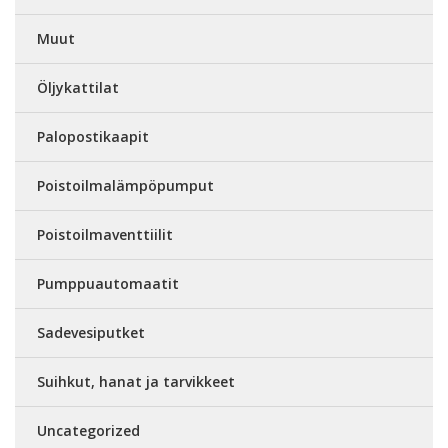
Muut
Öljykattilat
Palopostikaapit
Poistoilmalämpöpumput
Poistoilmaventtiilit
Pumppuautomaatit
Sadevesiputket
Suihkut, hanat ja tarvikkeet
Uncategorized