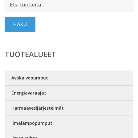
Etsi:
HAKU
TUOTEALUEET
Avokaivopumput
Energiavaraajat
Harmaavesijärjestelmät
Ilmalämpöpumput