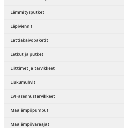
Lämmitysputket
Läpiviennit
Lattiakaivopaketit
Letkut ja putket
Liittimet ja tarvikkeet
Liukumuhvit
LVI-asennustarvikkeet
Maalämpöpumput
Maalämpövaraajat