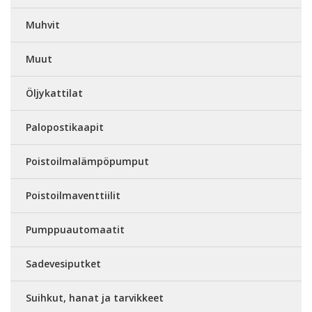
Muhvit
Muut
Öljykattilat
Palopostikaapit
Poistoilmalämpöpumput
Poistoilmaventtiilit
Pumppuautomaatit
Sadevesiputket
Suihkut, hanat ja tarvikkeet