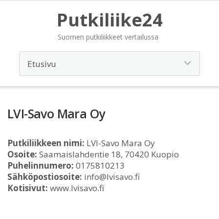
Putkiliike24
Suomen putkiliikkeet vertailussa
LVI-Savo Mara Oy
Putkiliikkeen nimi:
LVI-Savo Mara Oy
Osoite:
Saamaislahdentie 18, 70420 Kuopio
Puhelinnumero:
0175810213
Sähköpostiosoite:
info@lvisavo.fi
Kotisivut:
www.lvisavo.fi