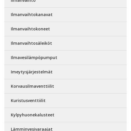
Ilmanvaihto
Ilmanvaihtokanavat
Ilmanvaihtokoneet
Ilmanvaihtosäleiköt
Ilmavesilämpöpumput
Imeytysjärjestelmät
Korvausilmaventtiilit
Kuristusventtiilit
Kylpyhuonekalusteet
Lämminvesivaraajat