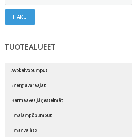
HAKU
TUOTEALUEET
Avokaivopumput
Energiavaraajat
Harmaavesijärjestelmät
Ilmalämpöpumput
Ilmanvaihto