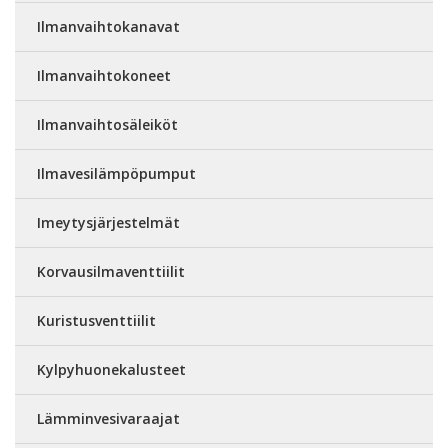
Ilmanvaihtokanavat
Ilmanvaihtokoneet
Ilmanvaihtosäleiköt
Ilmavesilämpöpumput
Imeytysjärjestelmät
Korvausilmaventtiilit
Kuristusventtiilit
Kylpyhuonekalusteet
Lämminvesivaraajat