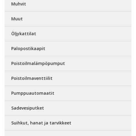
Muhvit
Muut
Öljykattilat
Palopostikaapit
Poistoilmalämpöpumput
Poistoilmaventtiilit
Pumppuautomaatit
Sadevesiputket
Suihkut, hanat ja tarvikkeet