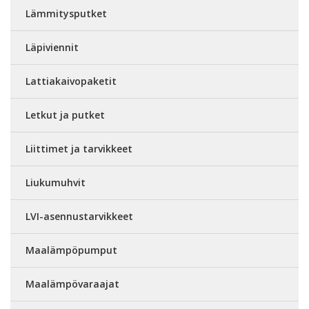
Lämmitysputket
Läpiviennit
Lattiakaivopaketit
Letkut ja putket
Liittimet ja tarvikkeet
Liukumuhvit
LVI-asennustarvikkeet
Maalämpöpumput
Maalämpövaraajat