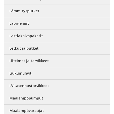
Lämmitysputket
Läpiviennit
Lattiakaivopaketit
Letkut ja putket
Liittimet ja tarvikkeet
Liukumuhvit
LVI-asennustarvikkeet
Maalämpöpumput
Maalämpövaraajat