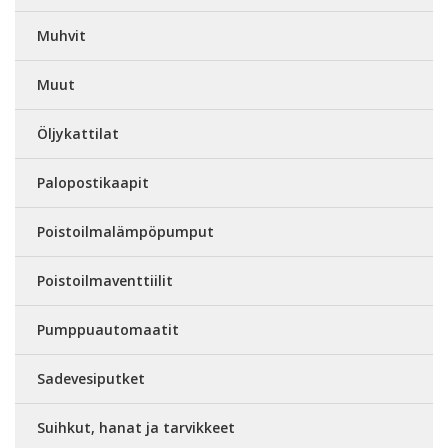
Muhvit
Muut
Öljykattilat
Palopostikaapit
Poistoilmalämpöpumput
Poistoilmaventtiilit
Pumppuautomaatit
Sadevesiputket
Suihkut, hanat ja tarvikkeet