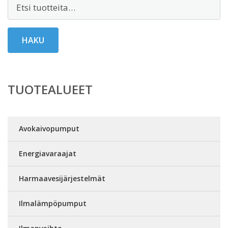
Etsi:
HAKU
TUOTEALUEET
Avokaivopumput
Energiavaraajat
Harmaavesijärjestelmät
Ilmalämpöpumput