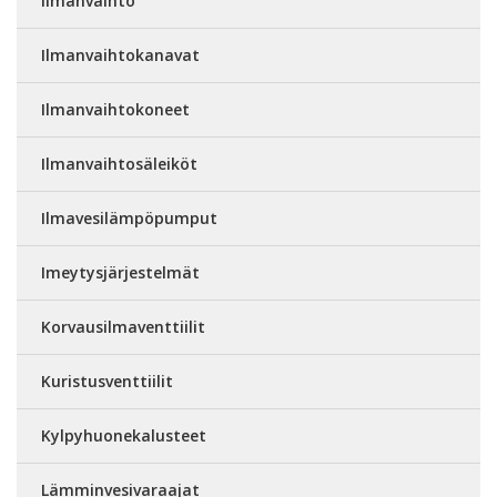
Ilmanvaihto
Ilmanvaihtokanavat
Ilmanvaihtokoneet
Ilmanvaihtosäleiköt
Ilmavesilämpöpumput
Imeytysjärjestelmät
Korvausilmaventtiilit
Kuristusventtiilit
Kylpyhuonekalusteet
Lämminvesivaraajat