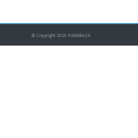
© Copyright 2026
Putkiliike24