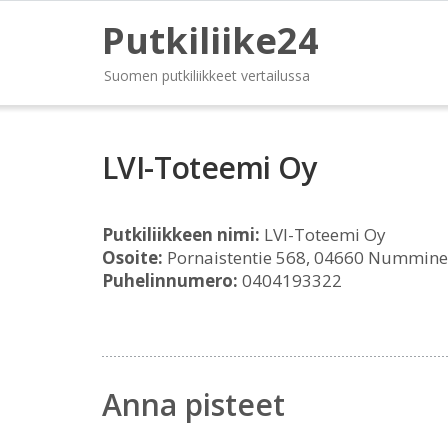
Putkiliike24
Suomen putkiliikkeet vertailussa
LVI-Toteemi Oy
Putkiliikkeen nimi:
LVI-Toteemi Oy
Osoite:
Pornaistentie 568, 04660 Nummin
Puhelinnumero:
0404193322
Anna pisteet