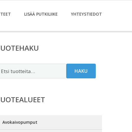
TEET
LISÄÄ PUTKILIIKE
YHTEYSTIEDOT
TUOTEHAKU
tsi:
HAKU
TUOTEALUEET
Avokaivopumput