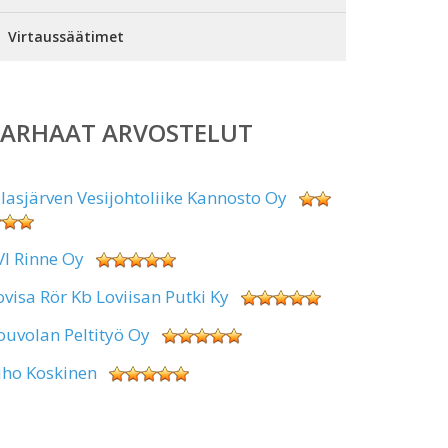
Virtaussäätimet
PARHAAT ARVOSTELUT
alasjärven Vesijohtoliike Kannosto Oy
VI Rinne Oy
ovisa Rör Kb Loviisan Putki Ky
ouvolan Peltityö Oy
uho Koskinen