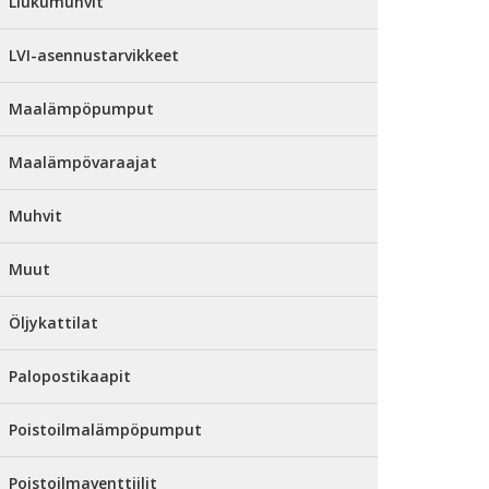
Liukumuhvit
LVI-asennustarvikkeet
Maalämpöpumput
Maalämpövaraajat
Muhvit
Muut
Öljykattilat
Palopostikaapit
Poistoilmalämpöpumput
Poistoilmaventtiilit