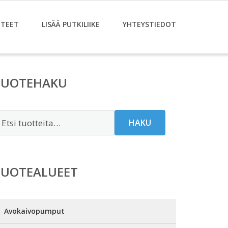
TEET
LISÄÄ PUTKILIIKE
YHTEYSTIEDOT
TUOTEHAKU
tsi:
HAKU
TUOTEALUEET
Avokaivopumput