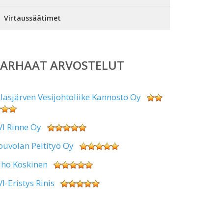
Virtaussäätimet
PARHAAT ARVOSTELUT
alasjärven Vesijohtoliike Kannosto Oy
VI Rinne Oy
ouvolan Peltityö Oy
uho Koskinen
VI-Eristys Rinis