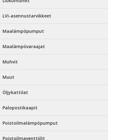
Liukumuhvit
LVI-asennustarvikkeet
Maalämpöpumput
Maalämpövaraajat
Muhvit
Muut
Öljykattilat
Palopostikaapit
Poistoilmalämpöpumput
Poistoilmaventtiilit