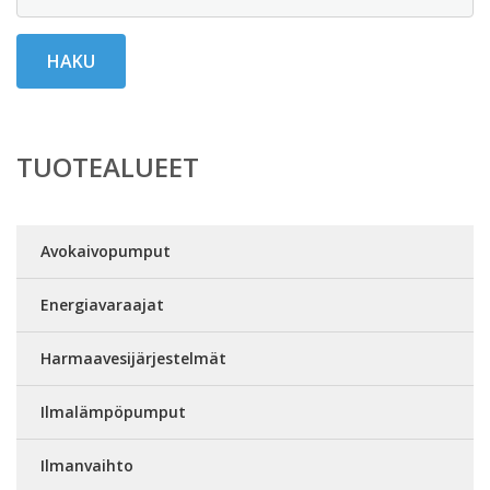
HAKU
TUOTEALUEET
Avokaivopumput
Energiavaraajat
Harmaavesijärjestelmät
Ilmalämpöpumput
Ilmanvaihto