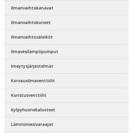
Ilmanvaihtokanavat
Ilmanvaihtokoneet
Ilmanvaihtosäleiköt
Ilmavesilämpöpumput
Imeytysjärjestelmät
Korvausilmaventtiilit
Kuristusventtiilit
Kylpyhuonekalusteet
Lämminvesivaraajat