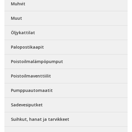
Muhvit
Muut
Öljykattilat
Palopostikaapit
Poistoilmalämpöpumput
Poistoilmaventtiilit
Pumppuautomaatit
Sadevesiputket
Suihkut, hanat ja tarvikkeet