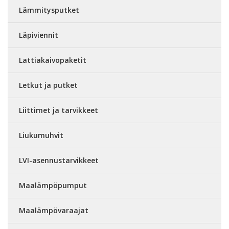
Lämmitysputket
Läpiviennit
Lattiakaivopaketit
Letkut ja putket
Liittimet ja tarvikkeet
Liukumuhvit
LVI-asennustarvikkeet
Maalämpöpumput
Maalämpövaraajat