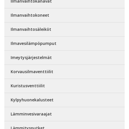
Ilmanvaihtokanavat
Ilmanvaihtokoneet
Ilmanvaihtosäleiköt
Ilmavesilämpöpumput
Imeytysjärjestelmät
Korvausilmaventtiilit
Kuristusventtiilit
Kylpyhuonekalusteet
Lämminvesivaraajat
Lämmitysputket