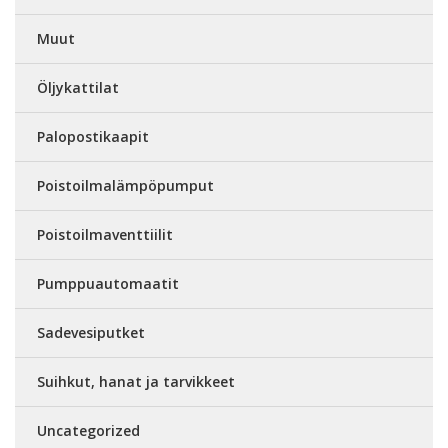
Muut
Öljykattilat
Palopostikaapit
Poistoilmalämpöpumput
Poistoilmaventtiilit
Pumppuautomaatit
Sadevesiputket
Suihkut, hanat ja tarvikkeet
Uncategorized