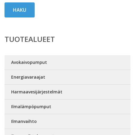
HAKU
TUOTEALUEET
Avokaivopumput
Energiavaraajat
Harmaavesijärjestelmät
Ilmalämpöpumput
Ilmanvaihto