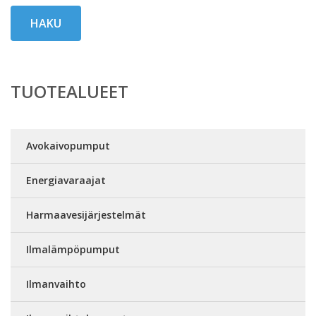
HAKU
TUOTEALUEET
Avokaivopumput
Energiavaraajat
Harmaavesijärjestelmät
Ilmalämpöpumput
Ilmanvaihto