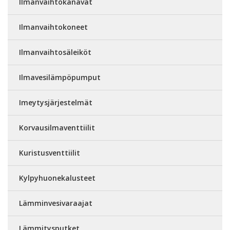
Ilmanvaihtokanavat
Ilmanvaihtokoneet
Ilmanvaihtosäleiköt
Ilmavesilämpöpumput
Imeytysjärjestelmät
Korvausilmaventtiilit
Kuristusventtiilit
Kylpyhuonekalusteet
Lämminvesivaraajat
Lämmitysputket