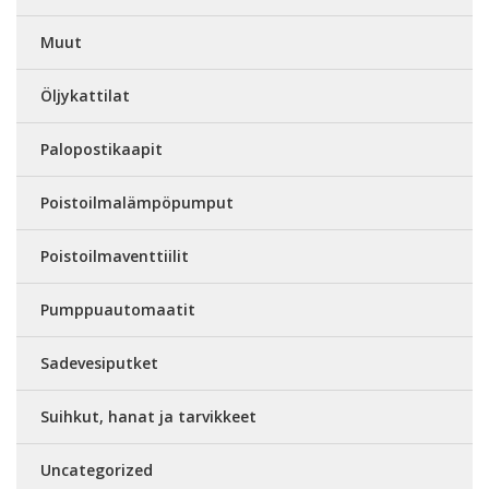
Muut
Öljykattilat
Palopostikaapit
Poistoilmalämpöpumput
Poistoilmaventtiilit
Pumppuautomaatit
Sadevesiputket
Suihkut, hanat ja tarvikkeet
Uncategorized