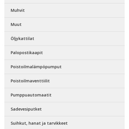
Muhvit
Muut
Öljykattilat
Palopostikaapit
Poistoilmalämpöpumput
Poistoilmaventtiilit
Pumppuautomaatit
Sadevesiputket
Suihkut, hanat ja tarvikkeet