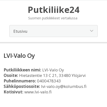
Putkiliike24
Suomen putkiliikkeet vertailussa
LVI-Valo Oy
Putkiliikkeen nimi:
LVI-Valo Oy
Osoite:
Hietastentie 13 C 21, 33480 Ylöjärvi
Puhelinnumero:
0400478343
Sähköpostiosoite:
lvi-valo.oy@kolumbus.fi
Kotisivut:
www.lvi-valo.fi