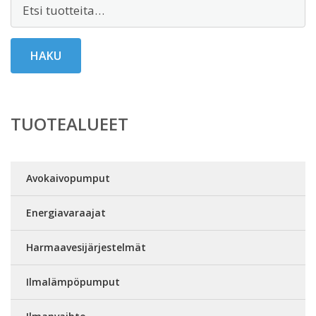
Etsi:
HAKU
TUOTEALUEET
Avokaivopumput
Energiavaraajat
Harmaavesijärjestelmät
Ilmalämpöpumput