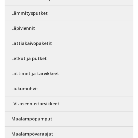
Lämmitysputket
Läpiviennit
Lattiakaivopaketit
Letkut ja putket
Liittimet ja tarvikkeet
Liukumuhvit
LVI-asennustarvikkeet
Maalämpöpumput
Maalämpövaraajat