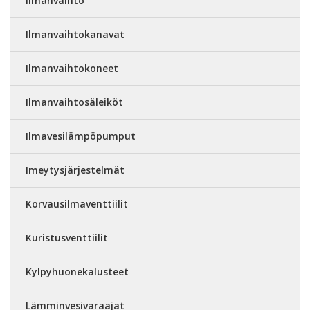
Ilmanvaihto
Ilmanvaihtokanavat
Ilmanvaihtokoneet
Ilmanvaihtosäleiköt
Ilmavesilämpöpumput
Imeytysjärjestelmät
Korvausilmaventtiilit
Kuristusventtiilit
Kylpyhuonekalusteet
Lämminvesivaraajat