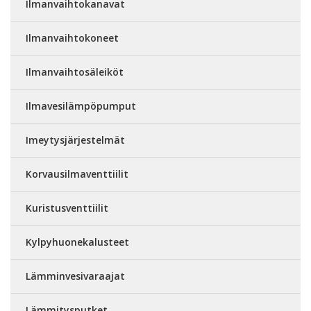
Ilmanvaihtokanavat
Ilmanvaihtokoneet
Ilmanvaihtosäleiköt
Ilmavesilämpöpumput
Imeytysjärjestelmät
Korvausilmaventtiilit
Kuristusventtiilit
Kylpyhuonekalusteet
Lämminvesivaraajat
Lämmitysputket