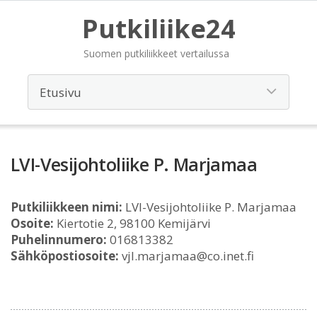
Putkiliike24
Suomen putkiliikkeet vertailussa
LVI-Vesijohtoliike P. Marjamaa
Putkiliikkeen nimi:
LVI-Vesijohtoliike P. Marjamaa
Osoite:
Kiertotie 2, 98100 Kemijärvi
Puhelinnumero:
016813382
Sähköpostiosoite:
vjl.marjamaa@co.inet.fi