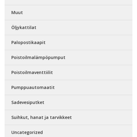
Muut
Öljykattilat
Palopostikaapit
Poistoilmalämpöpumput
Poistoilmaventtiilit
Pumppuautomaatit
Sadevesiputket
Suihkut, hanat ja tarvikkeet
Uncategorized