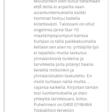
Muutoinkin olen tullut tietämään
ettå teillä ei arpailla vaan
asiantuntemuksella kaikki
hommat hoituu todella
kiitettävästi. Talossani on ollut
ongelmia Jämä Star 10
maalämpöpumpun kanssa
tiuhaan ia tällä paikkakunnalla
kellään sen alan ns. yrittäjillä työ
ei tapahdu mutta laskutus
ylimääräisinä tunteina ja
tarvikkeita joita pitänyt haalia
keneltä milloinkin ja
ylimääräisäkin laskutettu. En
moiti turhaan näitä mutta …
rajansa kaikella. Kirjoitan tämän
tosi luottamuksella ja otan
yhteyttä tarvitessani, kiitos.
Puhelimeni on 0400 0196464
Ystävällisin terveisin