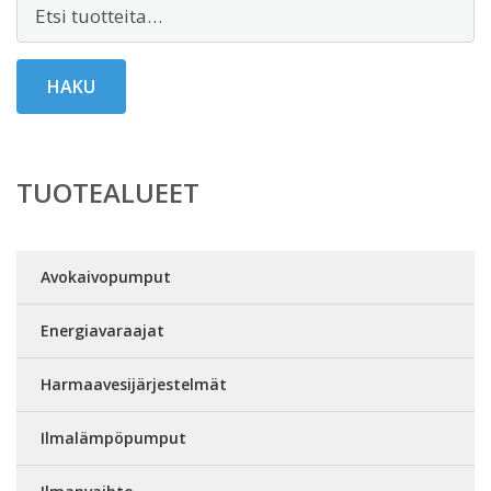
Etsi:
HAKU
TUOTEALUEET
Avokaivopumput
Energiavaraajat
Harmaavesijärjestelmät
Ilmalämpöpumput