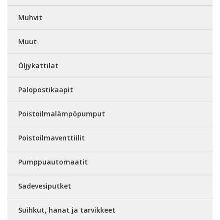
Muhvit
Muut
Öljykattilat
Palopostikaapit
Poistoilmalämpöpumput
Poistoilmaventtiilit
Pumppuautomaatit
Sadevesiputket
Suihkut, hanat ja tarvikkeet