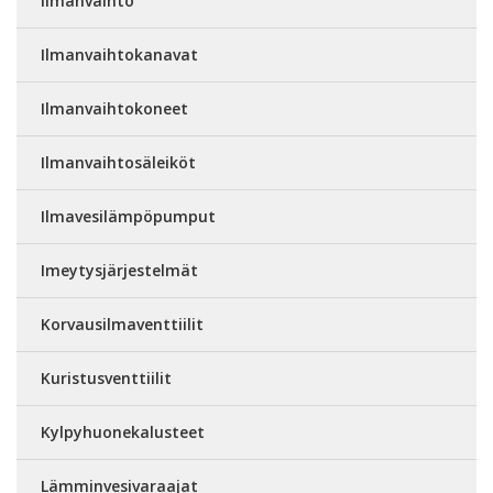
Ilmanvaihto
Ilmanvaihtokanavat
Ilmanvaihtokoneet
Ilmanvaihtosäleiköt
Ilmavesilämpöpumput
Imeytysjärjestelmät
Korvausilmaventtiilit
Kuristusventtiilit
Kylpyhuonekalusteet
Lämminvesivaraajat