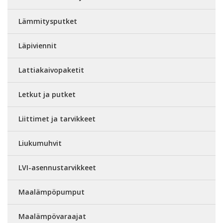
Lämmitysputket
Läpiviennit
Lattiakaivopaketit
Letkut ja putket
Liittimet ja tarvikkeet
Liukumuhvit
LVI-asennustarvikkeet
Maalämpöpumput
Maalämpövaraajat