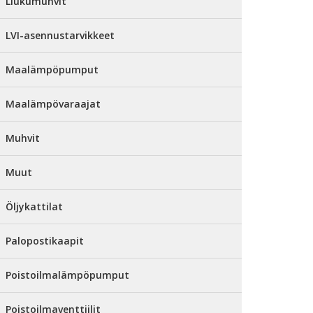
Liukumuhvit
LVI-asennustarvikkeet
Maalämpöpumput
Maalämpövaraajat
Muhvit
Muut
Öljykattilat
Palopostikaapit
Poistoilmalämpöpumput
Poistoilmaventtiilit