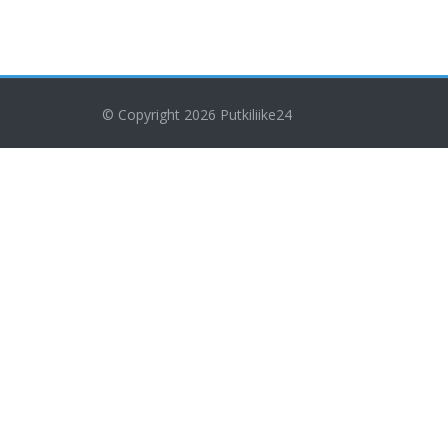
© Copyright 2026
Putkiliike24