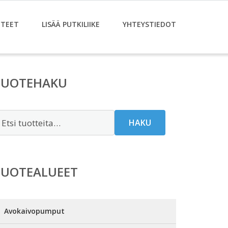
TEET
LISÄÄ PUTKILIIKE
YHTEYSTIEDOT
TUOTEHAKU
tsi:
HAKU
TUOTEALUEET
Avokaivopumput