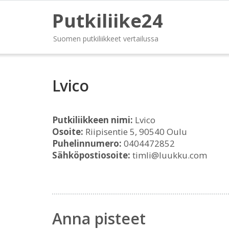
Putkiliike24
Suomen putkiliikkeet vertailussa
Lvico
Putkiliikkeen nimi:
Lvico
Osoite:
Riipisentie 5, 90540 Oulu
Puhelinnumero:
0404472852
Sähköpostiosoite:
timli@luukku.com
Anna pisteet