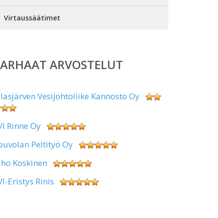
Virtaussäätimet
PARHAAT ARVOSTELUT
alasjärven Vesijohtoliike Kannosto Oy
VI Rinne Oy
ouvolan Peltityö Oy
uho Koskinen
VI-Eristys Rinis